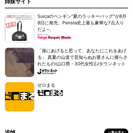
姉妹サイト
Suicaのペンギン"夏のラッキーバッグ"が8月
8日に発売。Pensta史上最も豪華な7点入り
だよ~。
「孫にあげると思って、あなたにこれをあげ
る」 真夏の山道で見知らぬお婆さんに握らさ
れたもの(山口県・30代女性)|Jタウンネット
ゼロまる
追悼
一覧を見る