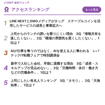
J-CAST 会社ウォッチ
アクセスランキング
もっと見る
LINE NEXTとGMOメディアがタッグ ステーブルコインを活
用したサービスの成長と事業拡大へ
上司からのランチの誘いを断りにくい理由 3位「情報共有を
逃したくない」、2位「職場の雰囲気を悪くしたくない」、1
位は？
AIが仕事を奪うのではなく、AIを使える人に奪われる レバ
テックIT転職フェアで特別講演会
新卒で入社した会社、早期に退職する理由 3位「成長・ス
キルアップが見込めない」、2位「労働時間・休日・働き方
などの労働条件」、1位は？
上司にしたい有名人ランキング 3位「タモリ」、2位「天海
祐希」、1位は？