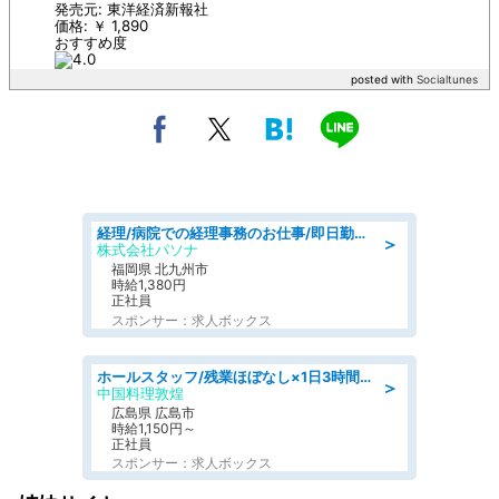
発売元: 東洋経済新報社
価格: ￥ 1,890
おすすめ度
posted with
Socialtunes
経理/病院での経理事務のお仕事/即日勤務可/車通勤可/経理/一般事務
＞
株式会社パソナ
福岡県 北九州市
時給1,380円
正社員
スポンサー：求人ボックス
ホールスタッフ/残業ほぼなし×1日3時間〜勤務OK!フォロー体制も充実/広島県/広島市南区
＞
中国料理敦煌
広島県 広島市
時給1,150円～
正社員
スポンサー：求人ボックス