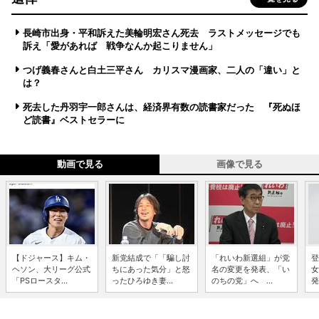
長崎市出身・平和訴えた美輪明宏さん死去 ラストメッセージでも
訴え「愛があれば 戦争なんか起こりません」
つげ義春さんと白土三平さん カリスマ漫画家、二人の「違い」と
は？
死去した丹羽宇一郎さんは、経済界有数の読書家だった 『死ぬほ
ど読書』ベストセラーに
動画で見る
画像で見る
【ドジャース】キム・
新党結成で「「騙し討
「れいわ新選組」が党
登
ヘソン、大リーグ公式
ちにあった気分」と怒
名の変更を発表、「い
女
「PSロースタ...
ったひろゆき妻...
のちの党」へ ...
発