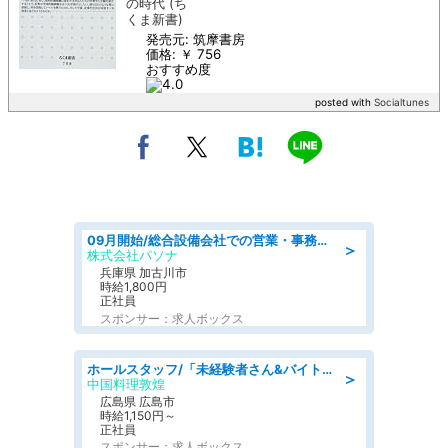
の時代 (ち
くま新書)
発売元: 筑摩書房
価格: ￥ 756
おすすめ度
posted with
Socialtunes
09月開始/総合設備会社での営業・事務のお仕事/車通勤可/賞与あり/営業/営業事務
＞
株式会社パソナ
兵庫県 加古川市
時給1,800円
正社員
スポンサー：求人ボックス
ホールスタッフ/「未経験者さん&バイトデビューも大歓迎」残業ほぼなし×1日3時間〜勤務OK!フォロー体制も充実/広島県/広島市南区
＞
中国料理敦煌
広島県 広島市
時給1,150円～
正社員
スポンサー：求人ボックス