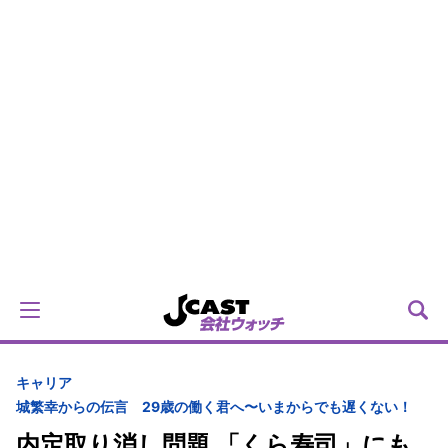
キャリア
城繁幸からの伝言 29歳の働く君へ〜いまからでも遅くない！
内定取り消し問題 「くら寿司」にも