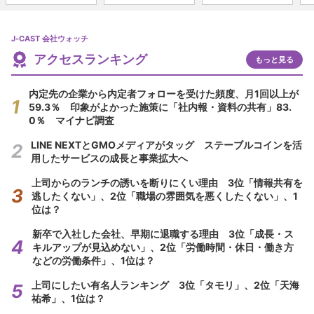
J-CAST 会社ウォッチ
アクセスランキング
もっと見る
内定先の企業から内定者フォローを受けた頻度、月1回以上が
59.3％ 印象がよかった施策に「社内報・資料の共有」83.
0％ マイナビ調査
LINE NEXTとGMOメディアがタッグ ステーブルコインを活
用したサービスの成長と事業拡大へ
上司からのランチの誘いを断りにくい理由 3位「情報共有を
逃したくない」、2位「職場の雰囲気を悪くしたくない」、1
位は？
新卒で入社した会社、早期に退職する理由 3位「成長・ス
キルアップが見込めない」、2位「労働時間・休日・働き方
などの労働条件」、1位は？
上司にしたい有名人ランキング 3位「タモリ」、2位「天海
祐希」、1位は？