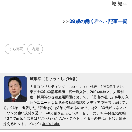
城 繁幸
>>
29歳の働く君へ・記事一覧
くら寿司
内定
城繁幸（じょう・しげゆき）
人事コンサルティング「Joe's Labo」代表。1973年生まれ。
東京大学法学部卒業後、富士通入社。2004年独立。人事制
度、採用等の各種雇用問題において、「若者の視点」を取り入
れたユニークな意見を各種経済誌やメディアで発信し続けてい
る。06年に出版した『若者はなぜ3年で辞めるのか？』は2、30代ビジネスパ
ーソンの強い支持を受け、40万部を超えるベストセラーに。08年発売の続編
『3年で辞めた若者はどこへ行ったのか－アウトサイダーの時代』も15万部を
越えるヒット。ブログ：
Joe's Labo