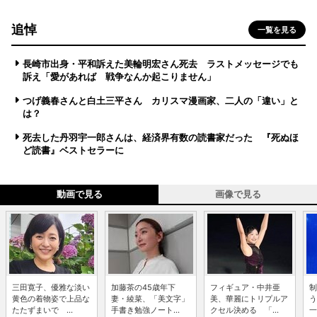
追悼
一覧を見る
長崎市出身・平和訴えた美輪明宏さん死去 ラストメッセージでも
訴え「愛があれば 戦争なんか起こりません」
つげ義春さんと白土三平さん カリスマ漫画家、二人の「違い」と
は？
死去した丹羽宇一郎さんは、経済界有数の読書家だった 『死ぬほ
ど読書』ベストセラーに
動画で見る
画像で見る
三田寛子、優雅な淡い
加藤茶の45歳年下
フィギュア・中井亜
制
黄色の着物姿で上品な
妻・綾菜、「美文字」
美、華麗にトリプルア
う
たたずまいで ...
手書き勉強ノート...
クセル決める 「...
一