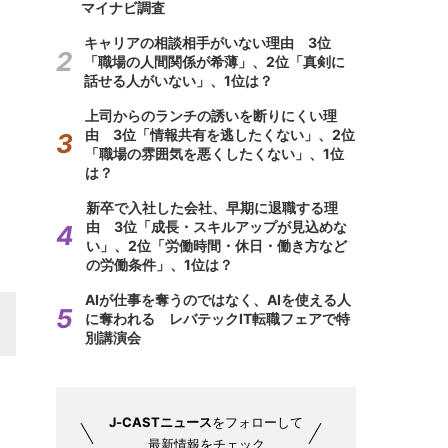
マイナビ調査
キャリアの相談相手がいない理由 3位
「職場の人間関係が希薄」、2位「真剣に
話せる人がいない」、1位は？
上司からのランチの誘いを断りにくい理
由 3位「情報共有を逃したくない」、2位
「職場の雰囲気を悪くしたくない」、1位
は？
新卒で入社した会社、早期に退職する理
由 3位「成長・スキルアップが見込めな
い」、2位「労働時間・休日・働き方など
の労働条件」、1位は？
AIが仕事を奪うのではなく、AIを使える人
に奪われる レバテックIT転職フェアで特
別講演会
J-CASTニュース
をフォローして
最新情報をチェック