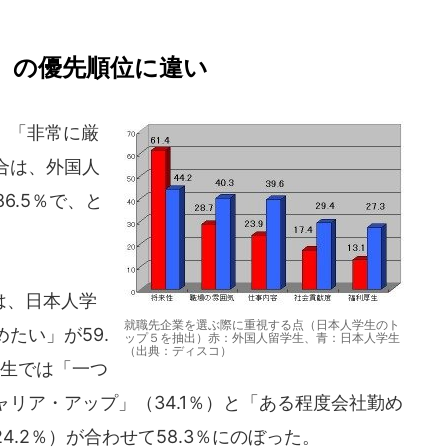
」の優先順位に違い
、「非常に厳
合は、外国人
6.5％で、と
は、日本人学
就職先企業を選ぶ際に重視する点（日本人学生のト
たい」が59.
ップ５を抽出）赤：外国人留学生、青：日本人学生
（出典：ディスコ）
学生では「一つ
リア・アップ」（34.1％）と「ある程度会社勤め
.2％）が合わせて58.3％にのぼった。