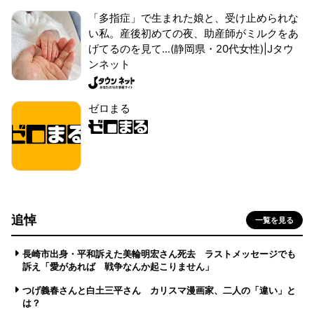
「多指症」で生まれた娘と、受け止められな
い私。産後初めての夜、助産師がミルクをあ
げてるのを見て...(静岡県・20代女性)|Jタウ
ンネット
ゼロまる
追悼
一覧を見る
長崎市出身・平和訴えた美輪明宏さん死去 ラストメッセージでも
訴え「愛があれば 戦争なんか起こりません」
つげ義春さんと白土三平さん カリスマ漫画家、二人の「違い」と
は？