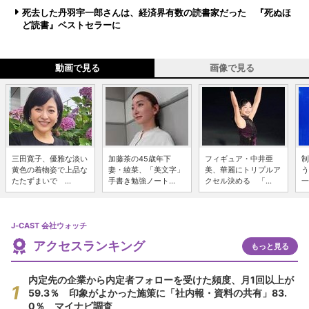
死去した丹羽宇一郎さんは、経済界有数の読書家だった 『死ぬほ
ど読書』ベストセラーに
動画で見る
画像で見る
三田寛子、優雅な淡い
加藤茶の45歳年下
フィギュア・中井亜
制
黄色の着物姿で上品な
妻・綾菜、「美文字」
美、華麗にトリプルア
う
たたずまいで ...
手書き勉強ノート...
クセル決める 「...
一
J-CAST 会社ウォッチ
アクセスランキング
もっと見る
内定先の企業から内定者フォローを受けた頻度、月1回以上が
59.3％ 印象がよかった施策に「社内報・資料の共有」83.
0％ マイナビ調査