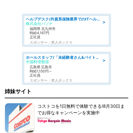
ヘルプデスク/外資系保険業界でのITヘルプデスク業務/駅近/即日勤務可/ヘルプデスク
＞
株式会社パソナ
福岡県 北九州市
時給4,167円
正社員
スポンサー：求人ボックス
ホールスタッフ/「未経験者さん&バイトデビューも大歓迎」残業ほぼなし×1日3時間〜勤務OK!フォロー体制も充実/広島県/広島市南区
＞
中国料理敦煌
広島県 広島市
時給1,150円～
正社員
スポンサー：求人ボックス
姉妹サイト
コストコを1日無料で体験できる!8月30日ま
でお得なキャンペーンを実施中