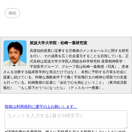
睡眠
筑波大学大学院・松崎一葉研究室
高度知的産業に従事する労働者のメンタルヘルスに関する研究
を行い、その成果を広く社会還元することを目指している。正
式名称は筑波大学大学院人間総合科学研究科 産業精神医学・
宇宙医学グループ。グループ長は松崎一葉教授（写真）。患者
さんを治療する臨床医学的な視点だけではなく、未然に予防する方策を社会に
提案し続けている。特種な過酷条件下で働く宇宙飛行士の精神心理面での支援
も行っている。松崎教授の近著に『会社で心を病むということ』（東洋経済新
報社）、『もし部下がうつになったら』（ディスカバー携書）。