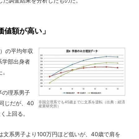
した調査結果を分析したものだ。
価値額が高い」
歳）の平均年収
系学部出身者
た。
卒の理系男子
非国立理系でも45歳までに文系を逆転（出典：経済
同じだが、40
産業研究所）
近く上回る。
文系男子より100万円ほど低いが、40歳で肩を