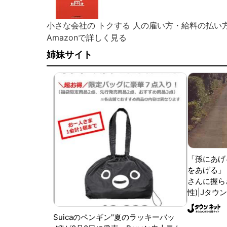
小さな会社の トクする 人の雇い方・給料の払い
Amazonで詳しく見る
姉妹サイト
「孫にあげ
をあげる」
さんに握ら
性)|Jタウ
Suicaのペンギン"夏のラッキーバッ