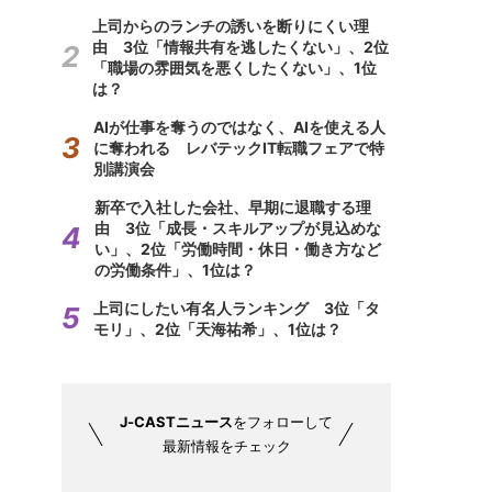
上司からのランチの誘いを断りにくい理
由 3位「情報共有を逃したくない」、2位
「職場の雰囲気を悪くしたくない」、1位
は？
AIが仕事を奪うのではなく、AIを使える人
に奪われる レバテックIT転職フェアで特
別講演会
新卒で入社した会社、早期に退職する理
由 3位「成長・スキルアップが見込めな
い」、2位「労働時間・休日・働き方など
の労働条件」、1位は？
上司にしたい有名人ランキング 3位「タ
モリ」、2位「天海祐希」、1位は？
J-CASTニュース
をフォローして
最新情報をチェック