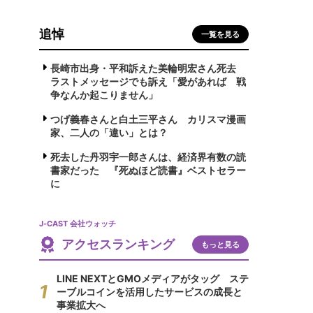
追悼
一覧を見る
長崎市出身・平和訴えた美輪明宏さん死去
ラストメッセージでも訴え「愛があれば 戦
争なんか起こりません」
つげ義春さんと白土三平さん カリスマ漫画
家、二人の「違い」とは？
死去した丹羽宇一郎さんは、経済界有数の読
書家だった 『死ぬほど読書』ベストセラー
に
J-CAST 会社ウォッチ
アクセスランキング
もっと見る
LINE NEXTとGMOメディアがタッグ ステ
ーブルコインを活用したサービスの成長と
事業拡大へ