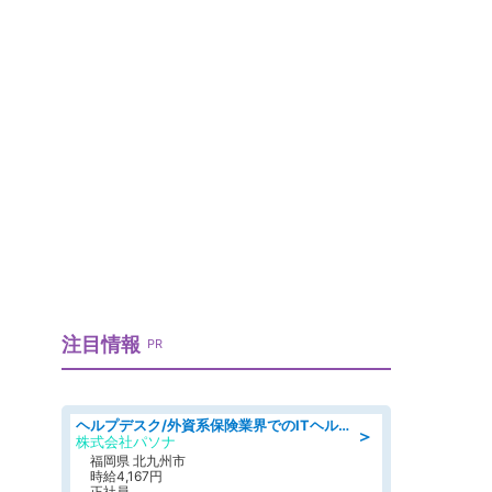
注目情報
PR
ヘルプデスク/外資系保険業界でのITヘルプデスク業務/駅近/即日勤務可/ヘルプデスク
＞
株式会社パソナ
福岡県 北九州市
時給4,167円
正社員