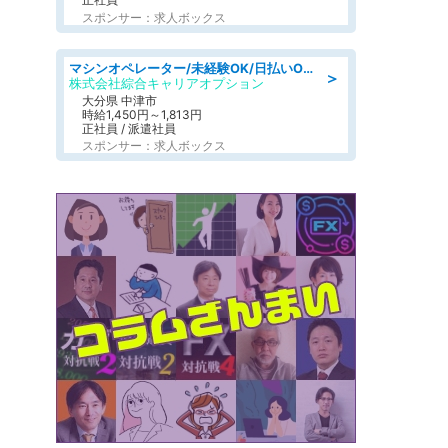
スポンサー：求人ボックス
マシンオペレーター/未経験OK/日払いOK/交替制/20・30・40代活躍中/製造 工場
＞
株式会社綜合キャリアオプション
大分県 中津市
時給1,450円～1,813円
正社員 / 派遣社員
スポンサー：求人ボックス