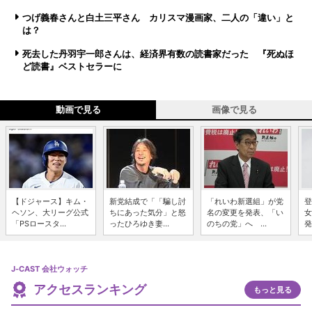
つげ義春さんと白土三平さん カリスマ漫画家、二人の「違い」と
は？
死去した丹羽宇一郎さんは、経済界有数の読書家だった 『死ぬほ
ど読書』ベストセラーに
動画で見る
画像で見る
【ドジャース】キム・
新党結成で「「騙し討
「れいわ新選組」が党
登
ヘソン、大リーグ公式
ちにあった気分」と怒
名の変更を発表、「い
女
「PSロースタ...
ったひろゆき妻...
のちの党」へ ...
発
J-CAST 会社ウォッチ
アクセスランキング
もっと見る