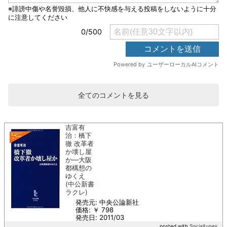
全てのコメントを見る
吉富有
治：橋下
徹 改革者
か壊し屋
か―大阪
都構想の
ゆくえ
(中公新書
ラクレ)
発売元: 中央公論新社
価格: ￥ 798
発売日: 2011/03
posted with
Socialtunes