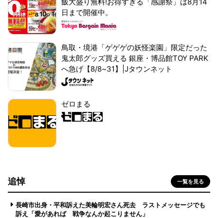
飯大盛り無料!お得すぎる「感謝祭」は8月14
日まで開催中。
鳥取・境港「ゲゲゲの妖怪楽園」限定だった
鬼太郎グッズ買える 銀座・博品館TOY PARK
へ急げ【8/8~31】|Jタウンネット
ゼロまる
追悼
一覧を見る
長崎市出身・平和訴えた美輪明宏さん死去 ラストメッセージでも
訴え「愛があれば 戦争なんか起こりません」