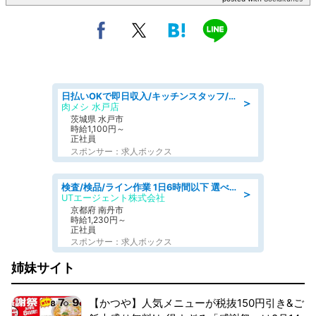
日払いOKで即日収入/キッチンスタッフ/「原付免許必須」デリバリー業務など、自己成長可能な幅広い仕事に挑戦!髪型自由&ピアス・ネイルOK/茨城県/水戸市
＞
肉メシ 水戸店
茨城県 水戸市
時給1,100円～
正社員
スポンサー：求人ボックス
検査/検品/ライン作業 1日6時間以下 選べる勤務時間 土日祝休 明るい髪色OK
＞
UTエージェント株式会社
京都府 南丹市
時給1,230円～
正社員
スポンサー：求人ボックス
姉妹サイト
【かつや】人気メニューが税抜150円引き&ご