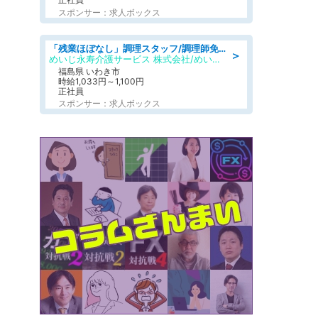
スポンサー：求人ボックス
「残業ほぼなし」調理スタッフ/調理師免許必須/正職員/日勤のみ/住宅型有料老人ホーム
＞
めいじ永寿介護サービス 株式会社/めいじ永寿介護サービスセンター
福島県 いわき市
時給1,033円～1,100円
正社員
スポンサー：求人ボックス