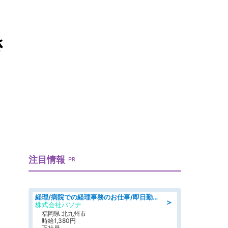
さ
注目情報
PR
経理/病院での経理事務のお仕事/即日勤務可/車通勤可/経理/一般事務
＞
株式会社パソナ
福岡県 北九州市
時給1,380円
正社員