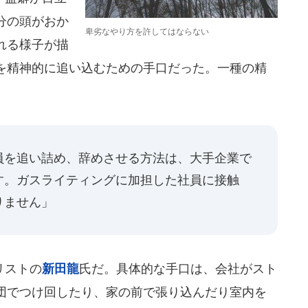
分の頭がおか
卑劣なやり方を許してはならない
れる様子が描
を精神的に追い込むための手口だった。一種の精
員を追い詰め、辞めさせる方法は、大手企業で
す。ガスライティングに加担した社員に接触
りません」
リストの
新田龍
氏だ。具体的な手口は、会社がスト
団でつけ回したり、家の前で張り込んだり室内を