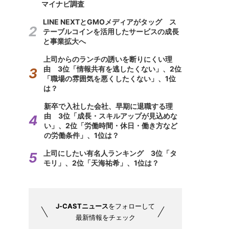
マイナビ調査
LINE NEXTとGMOメディアがタッグ ス
テーブルコインを活用したサービスの成長
と事業拡大へ
上司からのランチの誘いを断りにくい理
由 3位「情報共有を逃したくない」、2位
「職場の雰囲気を悪くしたくない」、1位
は？
新卒で入社した会社、早期に退職する理
由 3位「成長・スキルアップが見込めな
い」、2位「労働時間・休日・働き方など
の労働条件」、1位は？
上司にしたい有名人ランキング 3位「タ
モリ」、2位「天海祐希」、1位は？
J-CASTニュース
をフォローして
最新情報をチェック