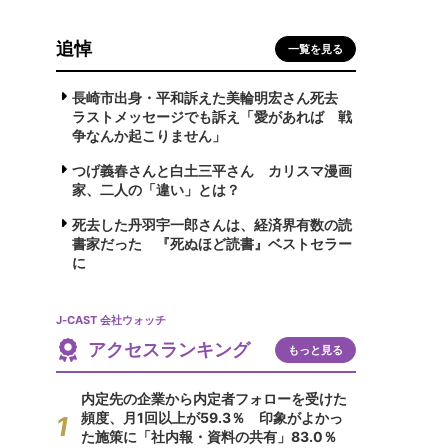
追悼
一覧を見る
長崎市出身・平和訴えた美輪明宏さん死去
ラストメッセージでも訴え「愛があれば 戦
争なんか起こりません」
つげ義春さんと白土三平さん カリスマ漫画
家、二人の「違い」とは？
死去した丹羽宇一郎さんは、経済界有数の読
書家だった 『死ぬほど読書』ベストセラー
に
J-CAST 会社ウォッチ
アクセスランキング
もっと見る
内定先の企業から内定者フォローを受けた
頻度、月1回以上が59.3％ 印象がよかっ
た施策に「社内報・資料の共有」83.0％