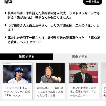
追悼
一覧を見る
長崎市出身・平和訴えた美輪明宏さん死去 ラストメッセージでも
訴え「愛があれば 戦争なんか起こりません」
つげ義春さんと白土三平さん カリスマ漫画家、二人の「違い」と
は？
死去した丹羽宇一郎さんは、経済界有数の読書家だった 『死ぬほ
ど読書』ベストセラーに
動画で見る
画像で見る
【ドジャース】キム・
新党結成で「「騙し討
「れいわ新選組」が党
登
ヘソン、大リーグ公式
ちにあった気分」と怒
名の変更を発表、「い
女
「PSロースタ...
ったひろゆき妻...
のちの党」へ ...
発