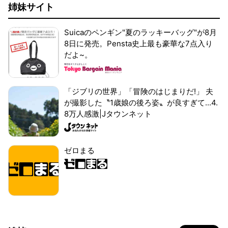
姉妹サイト
Suicaのペンギン"夏のラッキーバッグ"が8月
8日に発売。Pensta史上最も豪華な7点入り
だよ~。
「ジブリの世界」「冒険のはじまりだ!」 夫
が撮影した〝1歳娘の後ろ姿〟が良すぎて...4.
8万人感激|Jタウンネット
ゼロまる