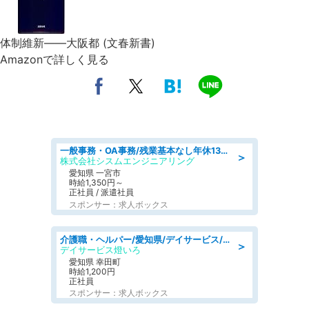
体制維新――大阪都 (文春新書)
Amazonで詳しく見る
一般事務・OA事務/残業基本なし年休130日社保完備の一般・調達事務
＞
株式会社シスムエンジニアリング
愛知県 一宮市
時給1,350円～
正社員 / 派遣社員
スポンサー：求人ボックス
介護職・ヘルパー/愛知県/デイサービス/JR東海道本線 幸田/額田郡幸田町
＞
デイサービス燈いろ
愛知県 幸田町
時給1,200円
正社員
スポンサー：求人ボックス