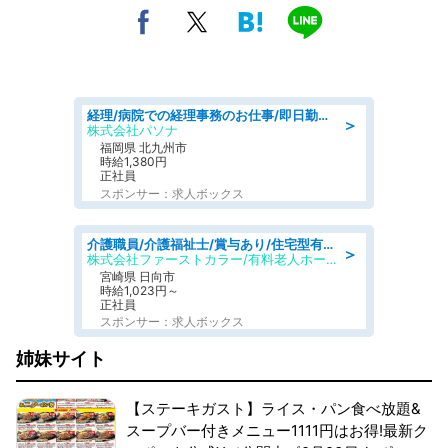
経理/病院での経理事務のお仕事/即日勤務可/車通勤可/経理/一般事務
＞
株式会社パソナ
福岡県 北九州市
時給1,380円
正社員
スポンサー：求人ボックス
介護職員/介護福祉士/賞与あり/住宅型有料老人ホームの介護士/夜勤専従
＞
株式会社ファーストカラー/有料老人ホーム みやこ
宮崎県 日向市
時給1,023円～
正社員
スポンサー：求人ボックス
姉妹サイト
【ステーキガスト】ライス・パン食べ放題&
スープバー付きメニュー1111円はお得!最新ク