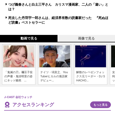
つげ義春さんと白土三平さん カリスマ漫画家、二人の「違い」と
は？
死去した丹羽宇一郎さんは、経済界有数の読書家だった 『死ぬほ
ど読書』ベストセラーに
動画で見る
画像で見る
「鬼滅の刃」禰豆子役
ナイツ・塙宣之、You
解散のレペゼンフォッ
女
の声優・鬼頭明里の姿
Tuberヒカルの落語家
クス元リーダー・DJ S
利
にネット騒然 ...
デビュー...
HACHO...
ッ
J-CAST 会社ウォッチ
アクセスランキング
もっと見る