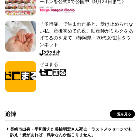
ーポンを公式Xで公開中《9月23日まで》
「多指症」で生まれた娘と、受け止められな
い私。産後初めての夜、助産師がミルクをあ
げてるのを見て...(静岡県・20代女性)|Jタウ
ンネット
ゼロまる
追悼
一覧を見る
長崎市出身・平和訴えた美輪明宏さん死去 ラストメッセージでも
訴え「愛があれば 戦争なんか起こりません」