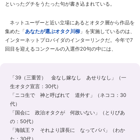
といったグチをうたった句が書き込まれている。
ネットユーザーと近い立場にあるとオタク層から作品を
集めた「
あなたが選ぶオタク川柳
」を実施しているのは、
インターネットプロバイダのインターリンクだ。今年で7
回目を迎えるコンクールの入選作20句の中には、
「39（三重苦） 金なし嫁なし あせりなし」（一
生オタク宣言：30代）
「ニコ生で 神と呼ばれて 道外す」（ネココ：30
代）
「国会に 政治オタクが 何故いない」（とりびあ
の：50代）
「海賊王？ それより課長に なってパパ」（わか
た：30代）