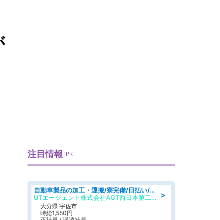
が
注目情報
PR
自動車製品の加工・運搬/寮完備/日払い/工場・製造
＞
UTエージェント株式会社AGT西日本第二CU
大分県 宇佐市
時給1,550円
正社員 / 派遣社員