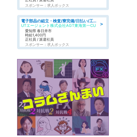
スポンサー：求人ボックス
電子部品の組立・検査/寮完備/日払い/工場・製造
＞
UTエージェント株式会社AGT東海第一CU
愛知県 春日井市
時給1,400円
正社員 / 派遣社員
スポンサー：求人ボックス