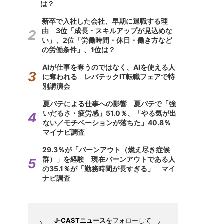
は？
新卒で入社した会社、早期に退職する理
由 3位「成長・スキルアップが見込めな
い」、2位「労働時間・休日・働き方など
の労働条件」、1位は？
AIが仕事を奪うのではなく、AIを使える人
に奪われる レバテックIT転職フェアで特
別講演会
夏バテによる仕事への影響 夏バテで「強
いだるさ・疲労感」51.0％、「やる気が出
ない／モチベーションが落ちた」40.8％
マイナビ調査
29.3％が「バーンアウト（燃え尽き症候
群）」を経験 現在バーンアウトである人
の35.1％が「勤務時間が長すぎる」 マイ
ナビ調査
J-CASTニュース
をフォローして