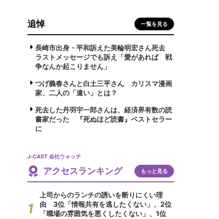
追悼
一覧を見る
長崎市出身・平和訴えた美輪明宏さん死去
ラストメッセージでも訴え「愛があれば 戦
争なんか起こりません」
つげ義春さんと白土三平さん カリスマ漫画
家、二人の「違い」とは？
死去した丹羽宇一郎さんは、経済界有数の読
書家だった 『死ぬほど読書』ベストセラー
に
J-CAST 会社ウォッチ
アクセスランキング
もっと見る
上司からのランチの誘いを断りにくい理
由 3位「情報共有を逃したくない」、2位
「職場の雰囲気を悪くしたくない」、1位