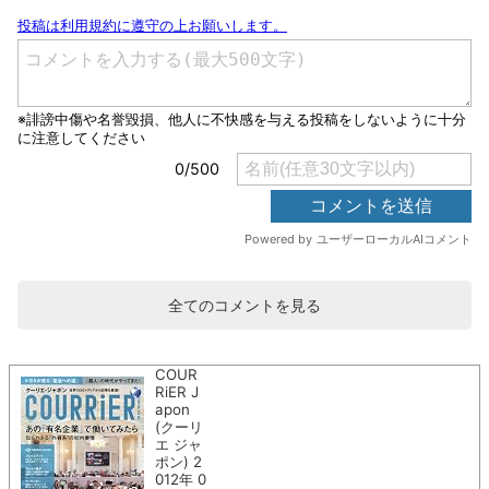
全てのコメントを見る
COUR
RiER J
apon
(クーリ
エ ジャ
ポン) 2
012年 0