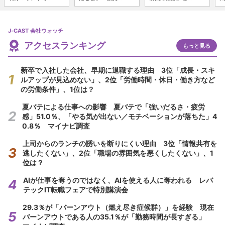
J-CAST 会社ウォッチ
アクセスランキング
もっと見る
新卒で入社した会社、早期に退職する理由 3位「成長・スキ
ルアップが見込めない」、2位「労働時間・休日・働き方など
の労働条件」、1位は？
夏バテによる仕事への影響 夏バテで「強いだるさ・疲労
感」51.0％、「やる気が出ない／モチベーションが落ちた」4
0.8％ マイナビ調査
上司からのランチの誘いを断りにくい理由 3位「情報共有を
逃したくない」、2位「職場の雰囲気を悪くしたくない」、1
位は？
AIが仕事を奪うのではなく、AIを使える人に奪われる レバ
テックIT転職フェアで特別講演会
29.3％が「バーンアウト（燃え尽き症候群）」を経験 現在
バーンアウトである人の35.1％が「勤務時間が長すぎる」