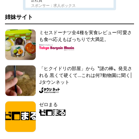
正社員
スポンサー：求人ボックス
姉妹サイト
ミセスドーナツ全4種を実食レビュー!可愛さ
も食べ応えもばっちりで大満足。
「ヒクイドリの部屋」から〝謎の棒〟発見さ
れる 黒くて硬くて...これは何?動物園に聞く|
Jタウンネット
ゼロまる