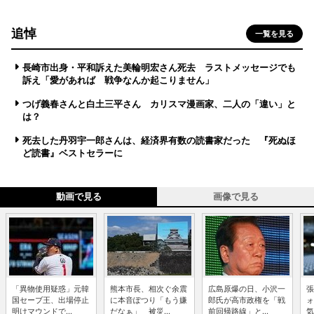
追悼
一覧を見る
長崎市出身・平和訴えた美輪明宏さん死去 ラストメッセージでも
訴え「愛があれば 戦争なんか起こりません」
つげ義春さんと白土三平さん カリスマ漫画家、二人の「違い」と
は？
死去した丹羽宇一郎さんは、経済界有数の読書家だった 『死ぬほ
ど読書』ベストセラーに
動画で見る
画像で見る
「異物使用疑惑」元韓
熊本市長、相次ぐ余震
広島原爆の日、小沢一
張
国セーブ王、出場停止
に本音ぽつり「もう嫌
郎氏が高市政権を「戦
ォ
明けマウンドで...
だなぁ」 被災...
前回帰路線」と...
気