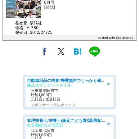
6月号
[雑誌]
発売元: 講談社
価格: ￥ 780
発売日: 2012/04/25
posted with
Socialtunes
自動車部品の検査/寮費無料でしっかり稼げる denso aichi
＞
株式会社テクノスマイル
三重県 四日市市
時給1,800円
正社員 / 派遣社員
スポンサー：求人ボックス
管理栄養士/栄養士/認定こども園/調理職/認定こども園/週3日～相談可能
＞
社会福祉法人信正会
福岡県 福岡市
時給1,060円