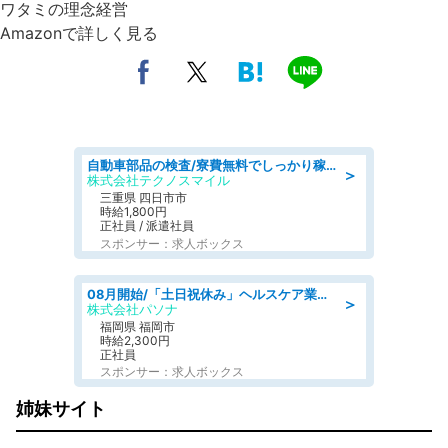
ワタミの理念経営
Amazonで詳しく見る
自動車部品の検査/寮費無料でしっかり稼げる denso aichi
＞
株式会社テクノスマイル
三重県 四日市市
時給1,800円
正社員 / 派遣社員
スポンサー：求人ボックス
08月開始/「土日祝休み」ヘルスケア業界の産業保健師/高時給/未経験OK/要資格:保健師、正看護師
＞
株式会社パソナ
福岡県 福岡市
時給2,300円
正社員
スポンサー：求人ボックス
姉妹サイト