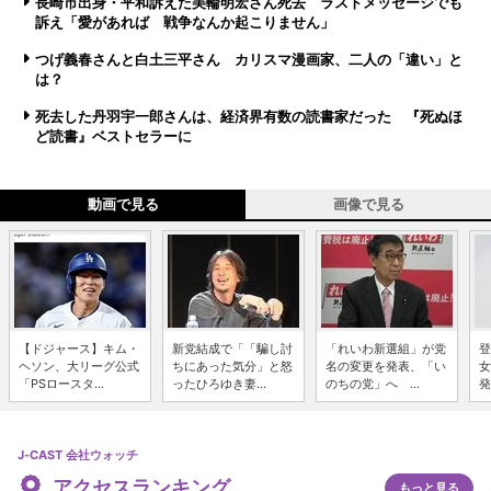
長崎市出身・平和訴えた美輪明宏さん死去 ラストメッセージでも
訴え「愛があれば 戦争なんか起こりません」
つげ義春さんと白土三平さん カリスマ漫画家、二人の「違い」と
は？
死去した丹羽宇一郎さんは、経済界有数の読書家だった 『死ぬほ
ど読書』ベストセラーに
動画で見る
画像で見る
【ドジャース】キム・
新党結成で「「騙し討
「れいわ新選組」が党
登
ヘソン、大リーグ公式
ちにあった気分」と怒
名の変更を発表、「い
女
「PSロースタ...
ったひろゆき妻...
のちの党」へ ...
発
J-CAST 会社ウォッチ
アクセスランキング
もっと見る