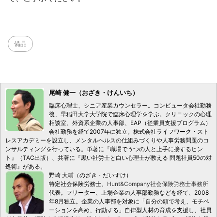
備品
尾崎 健一（おざき・けんいち）
臨床心理士、シニア産業カウンセラー。コンピュータ会社勤務
後、早稲田大学大学院で臨床心理学を学ぶ。クリニックの心理
相談室、外資系企業の人事部、EAP（従業員支援プログラム）
会社勤務を経て2007年に独立。株式会社ライフワーク・スト
レスアカデミーを設立し、メンタルヘルスの仕組みづくりや人事労務問題のコ
ンサルティングを行っている。単著に『職場でうつの人と上手に接するヒン
ト』（TAC出版）、共著に『黒い社労士と白い心理士が教える 問題社員50の対
処術』がある。
野崎 大輔（のざき・だいすけ）
特定社会保険労務士、
Hunt&Company社会保険労務士事務所
代表。フリーター、上場企業の人事部勤務などを経て、2008
年8月独立。企業の人事部を対象に「自分の頭で考え、モチベ
ーションを高め、行動する」自律型人材の育成を支援し、社員