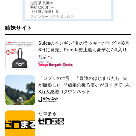
滋賀県 長浜市
時給1,200円～
正社員 / 派遣社員
スポンサー：求人ボックス
姉妹サイト
Suicaのペンギン"夏のラッキーバッグ"が8月
8日に発売。Pensta史上最も豪華な7点入り
だよ~。
「ジブリの世界」「冒険のはじまりだ!」 夫
が撮影した〝1歳娘の後ろ姿〟が良すぎて...4.
8万人感激|Jタウンネット
ゼロまる