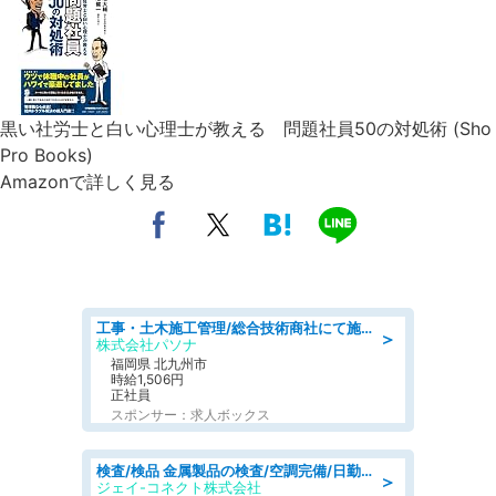
黒い社労士と白い心理士が教える 問題社員50の対処術 (Sho
Pro Books)
Amazonで詳しく見る
工事・土木施工管理/総合技術商社にて施工管理のお仕事/即日勤務可/車通勤可/工事・土木施工管理/生産・品質管理
＞
株式会社パソナ
福岡県 北九州市
時給1,506円
正社員
スポンサー：求人ボックス
検査/検品 金属製品の検査/空調完備/日勤·土日祝休み
＞
ジェイ-コネクト株式会社