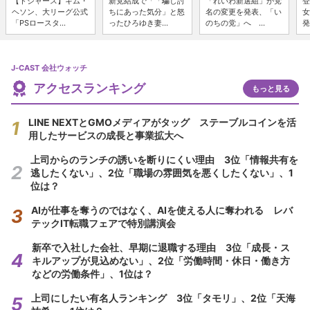
【ドジャース】キム・
新党結成で「「騙し討
「れいわ新選組」が党
登
ヘソン、大リーグ公式
ちにあった気分」と怒
名の変更を発表、「い
女
「PSロースタ...
ったひろゆき妻...
のちの党」へ ...
発
J-CAST 会社ウォッチ
アクセスランキング
もっと見る
LINE NEXTとGMOメディアがタッグ ステーブルコインを活
用したサービスの成長と事業拡大へ
上司からのランチの誘いを断りにくい理由 3位「情報共有を
逃したくない」、2位「職場の雰囲気を悪くしたくない」、1
位は？
AIが仕事を奪うのではなく、AIを使える人に奪われる レバ
テックIT転職フェアで特別講演会
新卒で入社した会社、早期に退職する理由 3位「成長・ス
キルアップが見込めない」、2位「労働時間・休日・働き方
などの労働条件」、1位は？
上司にしたい有名人ランキング 3位「タモリ」、2位「天海