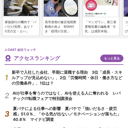
家族旅行の機内で「パ
高市首相の被災地視察
「マンガワン」第三者
コ
パだけ別席」あり？
動画が炎上 BGM付
委報告書の編集者「G
「
5児の父・エハ...
き「総理が主役...
氏」は成田卓哉...
げ
J-CAST 会社ウォッチ
アクセスランキング
もっと見る
新卒で入社した会社、早期に退職する理由 3位「成長・スキ
ルアップが見込めない」、2位「労働時間・休日・働き方など
の労働条件」、1位は？
AIが仕事を奪うのではなく、AIを使える人に奪われる レバ
テックIT転職フェアで特別講演会
夏バテによる仕事への影響 夏バテで「強いだるさ・疲労
感」51.0％、「やる気が出ない／モチベーションが落ちた」
40.8％ マイナビ調査