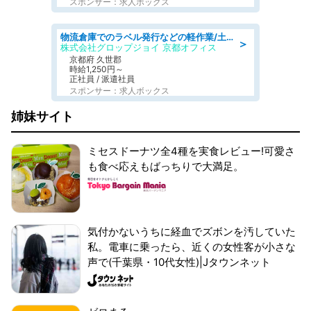
スポンサー：求人ボックス
物流倉庫でのラベル発行などの軽作業/土日祝休/残業なし/車通勤OK/交通費支給
＞
株式会社グロップジョイ 京都オフィス
京都府 久世郡
時給1,250円～
正社員 / 派遣社員
スポンサー：求人ボックス
姉妹サイト
ミセスドーナツ全4種を実食レビュー!可愛さ
も食べ応えもばっちりで大満足。
気付かないうちに経血でズボンを汚していた
私。電車に乗ったら、近くの女性客が小さな
声で(千葉県・10代女性)|Jタウンネット