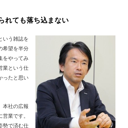
られても落ち込まない
という雑誌を
の希望を半分
集をやってみ
営業という仕
かったと思い
、本社の広報
に営業です。
姿勢で済む仕