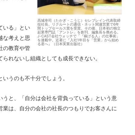
高城幸司（たかぎ・こうじ）セレブレイン代表取締
役社長。リクルートの通信・ネット関連営業で6年
ている」とい
間トップセールス賞を受賞。その後、日本初の独立
起業専門誌「アントレ」を創刊、編集長を務める。
J-CAST会社ウォッチで「『稼げる人』の仕事術」
越な考えと思
を連載中。近著に『入社1年目を「営業」から始め
る君へ』（日本実業出版社）
社の教育や管
てられないし組織としても成長できない。
というのも不十分でしょう。
うと、「自分は会社を背負っている」という意
営業は、自分の会社の社長のつもりでお客さんに