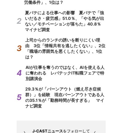
労働条件」、1位は？
夏バテによる仕事への影響 夏バテで「強
いだるさ・疲労感」51.0％、「やる気が出
ない／モチベーションが落ちた」40.8％
マイナビ調査
上司からのランチの誘いを断りにくい理
由 3位「情報共有を逃したくない」、2位
「職場の雰囲気を悪くしたくない」、1位
は？
AIが仕事を奪うのではなく、AIを使える人
に奪われる レバテックIT転職フェアで特
別講演会
29.3％が「バーンアウト（燃え尽き症候
群）」を経験 現在バーンアウトである人
の35.1％が「勤務時間が長すぎる」 マイ
ナビ調査
J-CASTニュース
をフォローして