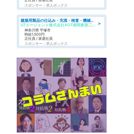
スポンサー：求人ボックス
建築用製品の仕込み・充填・検査・機械操作/寮完備/日払い/工場・製造
＞
UTエージェント株式会社AGT南関東第二CU
神奈川県 平塚市
時給1,500円
正社員 / 派遣社員
スポンサー：求人ボックス