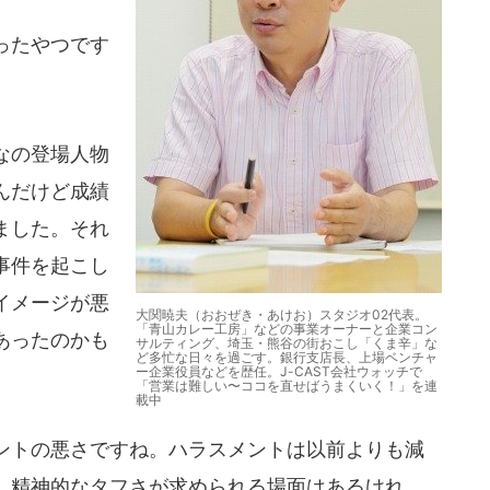
ったやつです
なの登場人物
んだけど成績
ました。それ
事件を起こし
イメージが悪
大関暁夫（おおぜき・あけお）スタジオ02代表。
「青山カレー工房」などの事業オーナーと企業コン
あったのかも
サルティング、埼玉・熊谷の街おこし「くま辛」な
ど多忙な日々を過ごす。銀行支店長、上場ベンチャ
ー企業役員などを歴任。J-CAST会社ウォッチで
「営業は難しい〜ココを直せばうまくいく！」を連
載中
トの悪さですね。ハラスメントは以前よりも減
、精神的なタフさが求められる場面はあるけれ