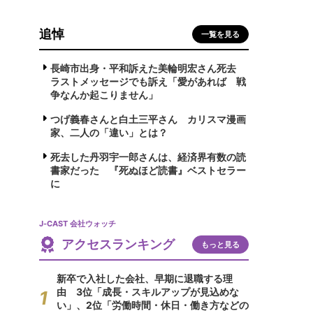
追悼
一覧を見る
長崎市出身・平和訴えた美輪明宏さん死去
ラストメッセージでも訴え「愛があれば 戦
争なんか起こりません」
つげ義春さんと白土三平さん カリスマ漫画
家、二人の「違い」とは？
死去した丹羽宇一郎さんは、経済界有数の読
書家だった 『死ぬほど読書』ベストセラー
に
J-CAST 会社ウォッチ
アクセスランキング
もっと見る
新卒で入社した会社、早期に退職する理
由 3位「成長・スキルアップが見込めな
い」、2位「労働時間・休日・働き方などの