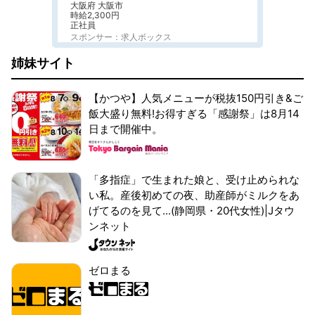
大阪府 大阪市
時給2,300円
正社員
スポンサー：求人ボックス
姉妹サイト
【かつや】人気メニューが税抜150円引き&ご
飯大盛り無料!お得すぎる「感謝祭」は8月14
日まで開催中。
「多指症」で生まれた娘と、受け止められな
い私。産後初めての夜、助産師がミルクをあ
げてるのを見て...(静岡県・20代女性)|Jタウ
ンネット
ゼロまる