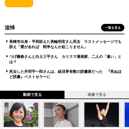
追悼
一覧を見る
長崎市出身・平和訴えた美輪明宏さん死去 ラストメッセージでも
訴え「愛があれば 戦争なんか起こりません」
つげ義春さんと白土三平さん カリスマ漫画家、二人の「違い」と
は？
死去した丹羽宇一郎さんは、経済界有数の読書家だった 『死ぬほ
ど読書』ベストセラーに
動画で見る
画像で見る