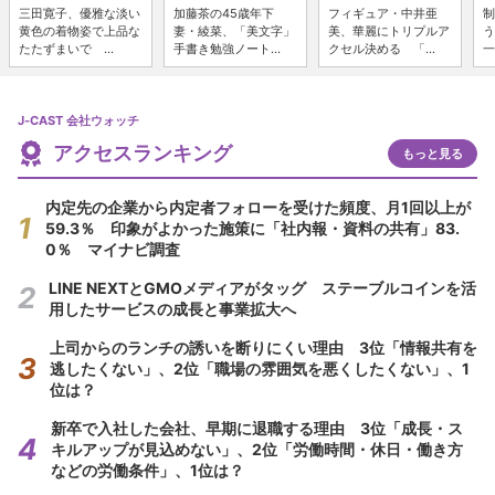
三田寛子、優雅な淡い
加藤茶の45歳年下
フィギュア・中井亜
制
黄色の着物姿で上品な
妻・綾菜、「美文字」
美、華麗にトリプルア
う
たたずまいで ...
手書き勉強ノート...
クセル決める 「...
一
J-CAST 会社ウォッチ
アクセスランキング
もっと見る
内定先の企業から内定者フォローを受けた頻度、月1回以上が
59.3％ 印象がよかった施策に「社内報・資料の共有」83.
0％ マイナビ調査
LINE NEXTとGMOメディアがタッグ ステーブルコインを活
用したサービスの成長と事業拡大へ
上司からのランチの誘いを断りにくい理由 3位「情報共有を
逃したくない」、2位「職場の雰囲気を悪くしたくない」、1
位は？
新卒で入社した会社、早期に退職する理由 3位「成長・ス
キルアップが見込めない」、2位「労働時間・休日・働き方
などの労働条件」、1位は？