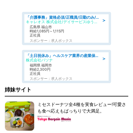
「介護事務」資格必須/正職員/日勤のみ/デイサービス
＞
キャレオス 株式会社/デイサービスゆうゆう南本庄
広島県 福山市
時給1,085円～1,115円
正社員
スポンサー：求人ボックス
「土日祝休み」ヘルスケア業界の産業保健師/高時給/未経験OK/要資格:保健師、正看護師
＞
株式会社パソナ
福岡県 福岡市
時給2,300円
正社員
スポンサー：求人ボックス
姉妹サイト
ミセスドーナツ全4種を実食レビュー!可愛さ
も食べ応えもばっちりで大満足。