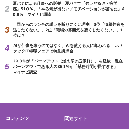
夏バテによる仕事への影響 夏バテで「強いだるさ・疲労
感」51.0％、「やる気が出ない／モチベーションが落ちた」4
0.8％ マイナビ調査
上司からのランチの誘いを断りにくい理由 3位「情報共有を
逃したくない」、2位「職場の雰囲気を悪くしたくない」、1
位は？
AIが仕事を奪うのではなく、AIを使える人に奪われる レバ
テックIT転職フェアで特別講演会
29.3％が「バーンアウト（燃え尽き症候群）」を経験 現在
バーンアウトである人の35.1％が「勤務時間が長すぎる」
マイナビ調査
コンテンツ
関連サイト