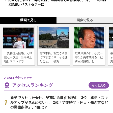
ど読書』ベストセラーに
動画で見る
画像で見る
「異物使用疑惑」元韓
熊本市長、相次ぐ余震
広島原爆の日、小沢一
張
国セーブ王、出場停止
に本音ぽつり「もう嫌
郎氏が高市政権を「戦
ォ
明けマウンドで...
だなぁ」 被災...
前回帰路線」と...
気
J-CAST 会社ウォッチ
アクセスランキング
もっと見る
新卒で入社した会社、早期に退職する理由 3位「成長・スキ
ルアップが見込めない」、2位「労働時間・休日・働き方など
の労働条件」、1位は？