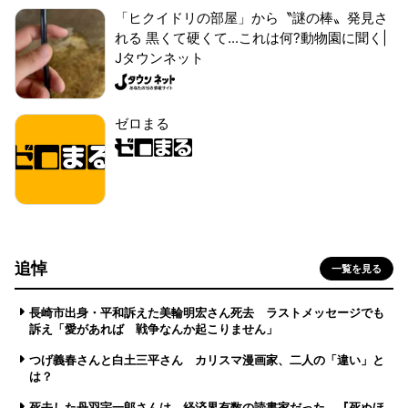
「ヒクイドリの部屋」から〝謎の棒〟発見さ
れる 黒くて硬くて...これは何?動物園に聞く|
Jタウンネット
ゼロまる
追悼
一覧を見る
長崎市出身・平和訴えた美輪明宏さん死去 ラストメッセージでも
訴え「愛があれば 戦争なんか起こりません」
つげ義春さんと白土三平さん カリスマ漫画家、二人の「違い」と
は？
死去した丹羽宇一郎さんは、経済界有数の読書家だった 『死ぬほ