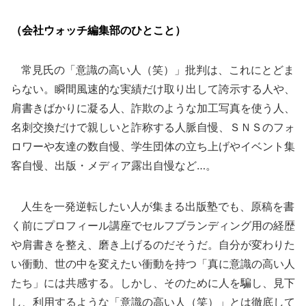
（会社ウォッチ編集部のひとこと）
常見氏の「意識の高い人（笑）」批判は、これにとどま
らない。瞬間風速的な実績だけ取り出して誇示する人や、
肩書きばかりに凝る人、詐欺のような加工写真を使う人、
名刺交換だけで親しいと詐称する人脈自慢、ＳＮＳのフォ
ロワーや友達の数自慢、学生団体の立ち上げやイベント集
客自慢、出版・メディア露出自慢など…。
人生を一発逆転したい人が集まる出版塾でも、原稿を書
く前にプロフィール講座でセルフブランディング用の経歴
や肩書きを整え、磨き上げるのだそうだ。自分が変わりた
い衝動、世の中を変えたい衝動を持つ「真に意識の高い人
たち」には共感する。しかし、そのために人を騙し、見下
し、利用するような「意識の高い人（笑）」とは徹底して