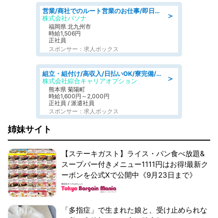
営業/商社でのルート営業のお仕事/即日勤務可/車通勤可/営業
＞
株式会社パソナ
福岡県 北九州市
時給1,506円
正社員
スポンサー：求人ボックス
組立・組付け/高収入/日払いOK/寮完備/交替制/20・30・40代活躍中
＞
株式会社綜合キャリアオプション
熊本県 菊陽町
時給1,600円～2,000円
正社員 / 派遣社員
スポンサー：求人ボックス
姉妹サイト
【ステーキガスト】ライス・パン食べ放題&
スープバー付きメニュー1111円はお得!最新ク
ーポンを公式Xで公開中《9月23日まで》
「多指症」で生まれた娘と、受け止められな