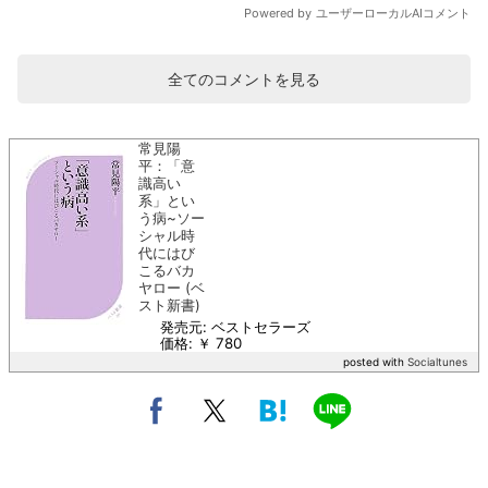
全てのコメントを見る
常見陽
平：「意
識高い
系」とい
う病~ソー
シャル時
代にはび
こるバカ
ヤロー (ベ
スト新書)
発売元: ベストセラーズ
価格: ￥ 780
posted with
Socialtunes