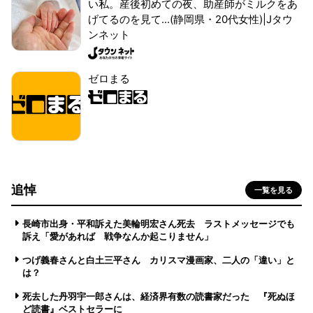
い私。産後初めての夜、助産師がミルクをあ
げてるのを見て...(静岡県・20代女性)|Jタウ
ンネット
ゼロまる
追悼
一覧を見る
長崎市出身・平和訴えた美輪明宏さん死去 ラストメッセージでも
訴え「愛があれば 戦争なんか起こりません」
つげ義春さんと白土三平さん カリスマ漫画家、二人の「違い」と
は？
死去した丹羽宇一郎さんは、経済界有数の読書家だった 『死ぬほ
ど読書』ベストセラーに