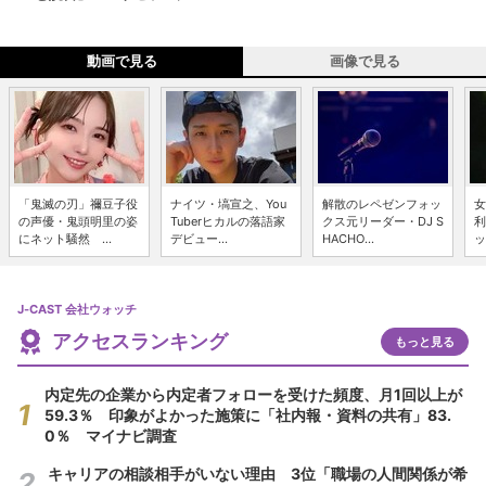
動画で見る
画像で見る
「鬼滅の刃」禰豆子役
ナイツ・塙宣之、You
解散のレペゼンフォッ
女
の声優・鬼頭明里の姿
Tuberヒカルの落語家
クス元リーダー・DJ S
利
にネット騒然 ...
デビュー...
HACHO...
ッ
J-CAST 会社ウォッチ
アクセスランキング
もっと見る
内定先の企業から内定者フォローを受けた頻度、月1回以上が
59.3％ 印象がよかった施策に「社内報・資料の共有」83.
0％ マイナビ調査
キャリアの相談相手がいない理由 3位「職場の人間関係が希