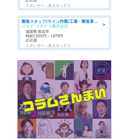
スポンサー：求人ボックス
製造スタッフ/ライン作業/工場・製造系 エンジン部品の機械加工/未経験可/昼食代無料
＞
ジェイ-コネクト株式会社
滋賀県 長浜市
時給1,500円～1,875円
正社員
スポンサー：求人ボックス