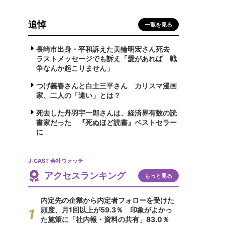
追悼
一覧を見る
長崎市出身・平和訴えた美輪明宏さん死去
ラストメッセージでも訴え「愛があれば 戦
争なんか起こりません」
つげ義春さんと白土三平さん カリスマ漫画
家、二人の「違い」とは？
死去した丹羽宇一郎さんは、経済界有数の読
書家だった 『死ぬほど読書』ベストセラー
に
J-CAST 会社ウォッチ
アクセスランキング
もっと見る
内定先の企業から内定者フォローを受けた
頻度、月1回以上が59.3％ 印象がよかっ
た施策に「社内報・資料の共有」83.0％