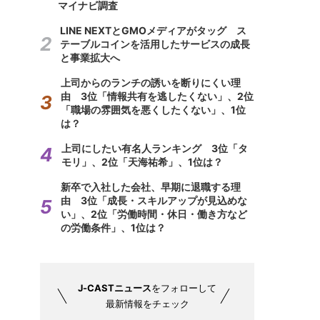
マイナビ調査
LINE NEXTとGMOメディアがタッグ ス
テーブルコインを活用したサービスの成長
と事業拡大へ
上司からのランチの誘いを断りにくい理
由 3位「情報共有を逃したくない」、2位
「職場の雰囲気を悪くしたくない」、1位
は？
上司にしたい有名人ランキング 3位「タ
モリ」、2位「天海祐希」、1位は？
新卒で入社した会社、早期に退職する理
由 3位「成長・スキルアップが見込めな
い」、2位「労働時間・休日・働き方など
の労働条件」、1位は？
J-CASTニュース
をフォローして
最新情報をチェック