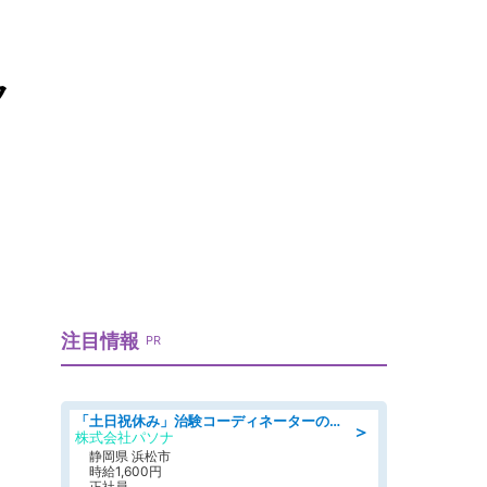
ク
注目情報
PR
「土日祝休み」治験コーディネーターのお仕事/未経験OK
＞
株式会社パソナ
静岡県 浜松市
時給1,600円
正社員