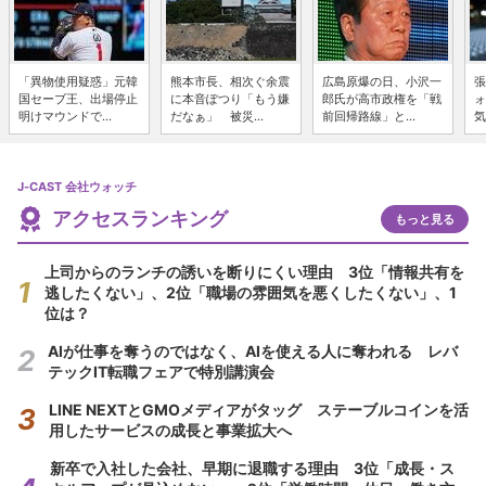
「異物使用疑惑」元韓
熊本市長、相次ぐ余震
広島原爆の日、小沢一
張
国セーブ王、出場停止
に本音ぽつり「もう嫌
郎氏が高市政権を「戦
ォ
明けマウンドで...
だなぁ」 被災...
前回帰路線」と...
気
J-CAST 会社ウォッチ
アクセスランキング
もっと見る
上司からのランチの誘いを断りにくい理由 3位「情報共有を
逃したくない」、2位「職場の雰囲気を悪くしたくない」、1
位は？
AIが仕事を奪うのではなく、AIを使える人に奪われる レバ
テックIT転職フェアで特別講演会
LINE NEXTとGMOメディアがタッグ ステーブルコインを活
用したサービスの成長と事業拡大へ
新卒で入社した会社、早期に退職する理由 3位「成長・ス