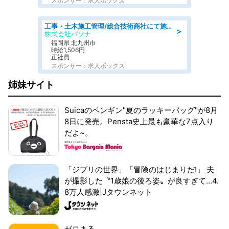
スポンサー：求人ボックス
工事・土木施工管理/総合技術商社にて施工管理のお仕事/即日勤務可/車通勤可/工事・土木施工管理/生産・品質管理
＞
株式会社パソナ
福岡県 北九州市
時給1,506円
正社員
スポンサー：求人ボックス
姉妹サイト
Suicaのペンギン"夏のラッキーバッグ"が8月
8日に発売。Pensta史上最も豪華な7点入り
だよ~。
「ジブリの世界」「冒険のはじまりだ!」 夫
が撮影した〝1歳娘の後ろ姿〟が良すぎて...4.
8万人感激|Jタウンネット
ゼロまる