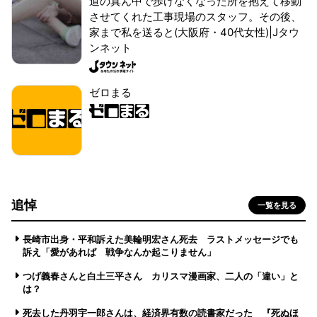
道の真ん中で歩けなくなった所を抱えて移動
させてくれた工事現場のスタッフ。その後、
家まで私を送ると(大阪府・40代女性)|Jタウ
ンネット
ゼロまる
追悼
一覧を見る
長崎市出身・平和訴えた美輪明宏さん死去 ラストメッセージでも
訴え「愛があれば 戦争なんか起こりません」
つげ義春さんと白土三平さん カリスマ漫画家、二人の「違い」と
は？
死去した丹羽宇一郎さんは、経済界有数の読書家だった 『死ぬほ