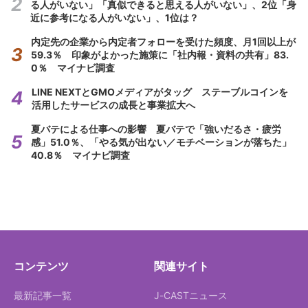
る人がいない」「真似できると思える人がいない」、2位「身
近に参考になる人がいない」、1位は？
内定先の企業から内定者フォローを受けた頻度、月1回以上が
59.3％ 印象がよかった施策に「社内報・資料の共有」83.
0％ マイナビ調査
LINE NEXTとGMOメディアがタッグ ステーブルコインを
活用したサービスの成長と事業拡大へ
夏バテによる仕事への影響 夏バテで「強いだるさ・疲労
感」51.0％、「やる気が出ない／モチベーションが落ちた」
40.8％ マイナビ調査
コンテンツ
関連サイト
最新記事一覧
J-CASTニュース