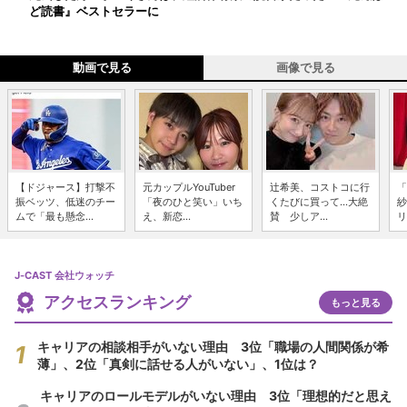
ど読書』ベストセラーに
動画で見る
画像で見る
【ドジャース】打撃不
元カップルYouTuber
辻希美、コストコに行
「
振ベッツ、低迷のチー
「夜のひと笑い」いち
くたびに買って...大絶
紗
ムで「最も懸念...
え、新恋...
賛 少しア...
リ
J-CAST 会社ウォッチ
アクセスランキング
もっと見る
キャリアの相談相手がいない理由 3位「職場の人間関係が希
薄」、2位「真剣に話せる人がいない」、1位は？
キャリアのロールモデルがいない理由 3位「理想的だと思え