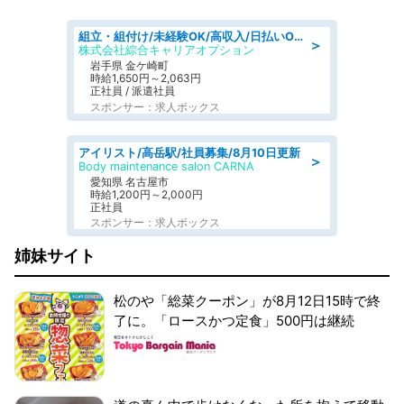
組立・組付け/未経験OK/高収入/日払いOK/交替制/20・30・40代活躍中
＞
株式会社綜合キャリアオプション
岩手県 金ケ崎町
時給1,650円～2,063円
正社員 / 派遣社員
スポンサー：求人ボックス
アイリスト/高岳駅/社員募集/8月10日更新
＞
Body maintenance salon CARNA
愛知県 名古屋市
時給1,200円～2,000円
正社員
スポンサー：求人ボックス
姉妹サイト
松のや「総菜クーポン」が8月12日15時で終
了に。「ロースかつ定食」500円は継続