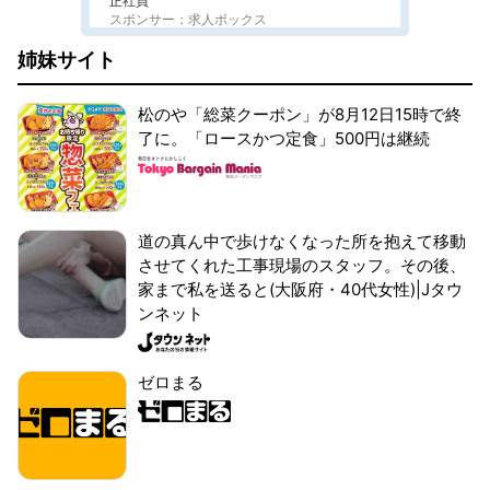
正社員
スポンサー：求人ボックス
姉妹サイト
松のや「総菜クーポン」が8月12日15時で終
了に。「ロースかつ定食」500円は継続
道の真ん中で歩けなくなった所を抱えて移動
させてくれた工事現場のスタッフ。その後、
家まで私を送ると(大阪府・40代女性)|Jタウ
ンネット
ゼロまる