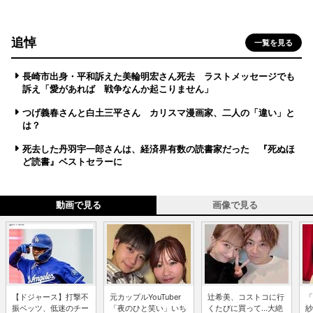
追悼
一覧を見る
長崎市出身・平和訴えた美輪明宏さん死去 ラストメッセージでも
訴え「愛があれば 戦争なんか起こりません」
つげ義春さんと白土三平さん カリスマ漫画家、二人の「違い」と
は？
死去した丹羽宇一郎さんは、経済界有数の読書家だった 『死ぬほ
ど読書』ベストセラーに
動画で見る
画像で見る
【ドジャース】打撃不
元カップルYouTuber
辻希美、コストコに行
「
振ベッツ、低迷のチー
「夜のひと笑い」いち
くたびに買って...大絶
紗