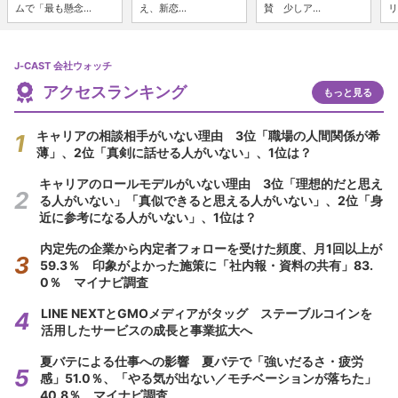
ムで「最も懸念...
え、新恋...
賛 少しア...
リ
J-CAST 会社ウォッチ
アクセスランキング
もっと見る
キャリアの相談相手がいない理由 3位「職場の人間関係が希
薄」、2位「真剣に話せる人がいない」、1位は？
キャリアのロールモデルがいない理由 3位「理想的だと思え
る人がいない」「真似できると思える人がいない」、2位「身
近に参考になる人がいない」、1位は？
内定先の企業から内定者フォローを受けた頻度、月1回以上が
59.3％ 印象がよかった施策に「社内報・資料の共有」83.
0％ マイナビ調査
LINE NEXTとGMOメディアがタッグ ステーブルコインを
活用したサービスの成長と事業拡大へ
夏バテによる仕事への影響 夏バテで「強いだるさ・疲労
感」51.0％、「やる気が出ない／モチベーションが落ちた」
40.8％ マイナビ調査