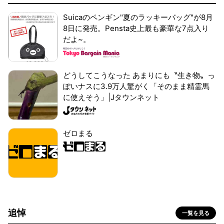
Suicaのペンギン"夏のラッキーバッグ"が8月
8日に発売。Pensta史上最も豪華な7点入り
だよ~。
どうしてこうなった あまりにも〝生き物〟っ
ぽいナスに3.9万人驚がく「そのまま精霊馬
に使えそう」|Jタウンネット
ゼロまる
追悼
一覧を見る