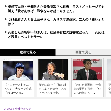
長崎市出身・平和訴えた美輪明宏さん死去 ラストメッセージでも
訴え「愛があれば 戦争なんか起こりません」
つげ義春さんと白土三平さん カリスマ漫画家、二人の「違い」と
は？
死去した丹羽宇一郎さんは、経済界有数の読書家だった 『死ぬほ
ど読書』ベストセラーに
動画で見る
画像で見る
【ドジャース】キム・
新党結成で「「騙し討
「れいわ新選組」が党
登
ヘソン、大リーグ公式
ちにあった気分」と怒
名の変更を発表、「い
女
「PSロースタ...
ったひろゆき妻...
のちの党」へ ...
発
J-CAST 会社ウォッチ