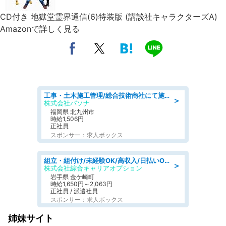
CD付き 地獄堂霊界通信(6)特装版 (講談社キャラクターズA)
Amazonで詳しく見る
工事・土木施工管理/総合技術商社にて施工管理のお仕事/即日勤務可/車通勤可/工事・土木施工管理/生産・品質管理
＞
株式会社パソナ
福岡県 北九州市
時給1,506円
正社員
スポンサー：求人ボックス
組立・組付け/未経験OK/高収入/日払いOK/交替制/20・30・40代活躍中
＞
株式会社綜合キャリアオプション
岩手県 金ケ崎町
時給1,650円～2,063円
正社員 / 派遣社員
スポンサー：求人ボックス
姉妹サイト