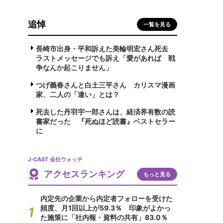
追悼
一覧を見る
長崎市出身・平和訴えた美輪明宏さん死去
ラストメッセージでも訴え「愛があれば 戦
争なんか起こりません」
つげ義春さんと白土三平さん カリスマ漫画
家、二人の「違い」とは？
死去した丹羽宇一郎さんは、経済界有数の読
書家だった 『死ぬほど読書』ベストセラー
に
J-CAST 会社ウォッチ
アクセスランキング
もっと見る
内定先の企業から内定者フォローを受けた
頻度、月1回以上が59.3％ 印象がよかっ
た施策に「社内報・資料の共有」83.0％