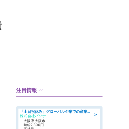
責
注目情報
PR
「土日祝休み」グローバル企業での産業保健のお仕事/保健師/高時給/残業なし/服装自由/要資格:保健師
＞
株式会社パソナ
大阪府 大阪市
時給2,300円
正社員