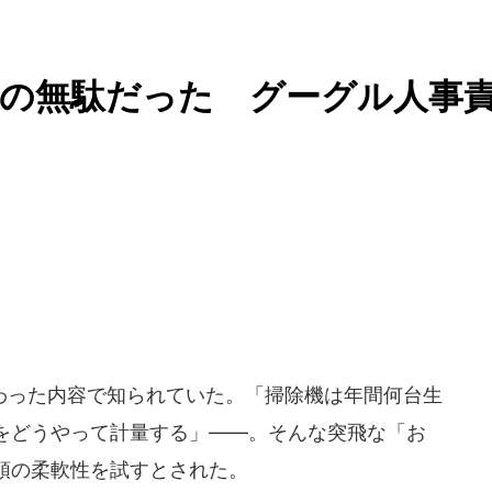
間の無駄だった グーグル人事
った内容で知られていた。「掃除機は年間何台生
をどうやって計量する」――。そんな突飛な「お
頭の柔軟性を試すとされた。