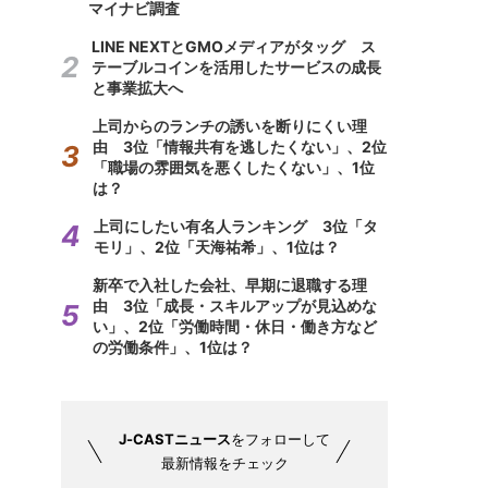
マイナビ調査
LINE NEXTとGMOメディアがタッグ ス
テーブルコインを活用したサービスの成長
と事業拡大へ
上司からのランチの誘いを断りにくい理
由 3位「情報共有を逃したくない」、2位
「職場の雰囲気を悪くしたくない」、1位
は？
上司にしたい有名人ランキング 3位「タ
モリ」、2位「天海祐希」、1位は？
新卒で入社した会社、早期に退職する理
由 3位「成長・スキルアップが見込めな
い」、2位「労働時間・休日・働き方など
の労働条件」、1位は？
J-CASTニュース
をフォローして
最新情報をチェック