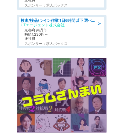
スポンサー：求人ボックス
検査/検品/ライン作業 1日6時間以下 選べる勤務時間 土日祝休 明るい髪色OK
＞
UTエージェント株式会社
京都府 南丹市
時給1,230円～
正社員
スポンサー：求人ボックス