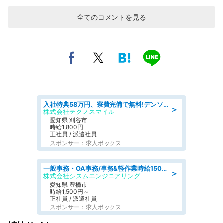
全てのコメントを見る
入社特典58万円、寮費完備で無料!デンソーで働こう!自動車工場で小型部品の検査業務 denso aichi
＞
株式会社テクノスマイル
愛知県 刈谷市
時給1,800円
正社員 / 派遣社員
スポンサー：求人ボックス
一般事務・OA事務/事務&軽作業時給1500円土日祝休み各種社保完備
＞
株式会社シスムエンジニアリング
愛知県 豊橋市
時給1,500円～
正社員 / 派遣社員
スポンサー：求人ボックス