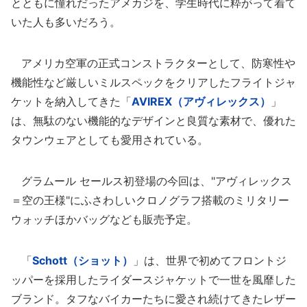
とともに憧れだったアメカジを、学生時代に粋がって着て
いた人も多いだろう。
アメリカ空軍の正式コンストラクターとして、防寒性や
機能性など厳しいミルスペックをクリアしたフライトジャ
ケットを納入してきた「
AVIREX（アヴィレックス）
」
は、無駄のない機能的なデザインと良質な素材で、優れた
タウンウェアとしても愛用されている。
グラムール セールス初登場の今回は、"アヴィレックス
＝空の王様"にふさわしいクロノグラフ搭載のミリタリー
ウォッチほかバッグなども販売予定。
「
Schott（ショット）
」は、世界で初めてフロントジ
ッパーを採用したライダースジャケットで一世を風靡した
ブランド。タフなバイカーたちに愛され続けてきたレザー