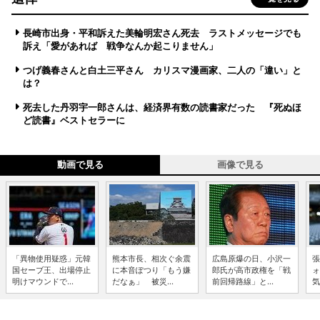
長崎市出身・平和訴えた美輪明宏さん死去 ラストメッセージでも
訴え「愛があれば 戦争なんか起こりません」
つげ義春さんと白土三平さん カリスマ漫画家、二人の「違い」と
は？
死去した丹羽宇一郎さんは、経済界有数の読書家だった 『死ぬほ
ど読書』ベストセラーに
動画で見る
画像で見る
「異物使用疑惑」元韓
熊本市長、相次ぐ余震
広島原爆の日、小沢一
張
国セーブ王、出場停止
に本音ぽつり「もう嫌
郎氏が高市政権を「戦
ォ
明けマウンドで...
だなぁ」 被災...
前回帰路線」と...
気