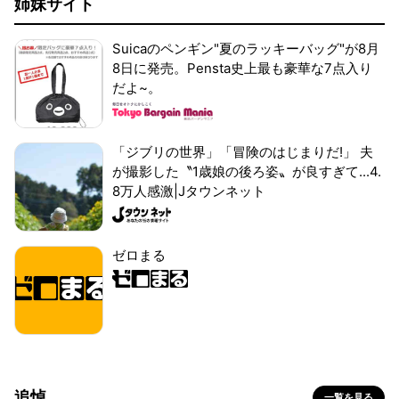
姉妹サイト
Suicaのペンギン"夏のラッキーバッグ"が8月
8日に発売。Pensta史上最も豪華な7点入り
だよ~。
「ジブリの世界」「冒険のはじまりだ!」 夫
が撮影した〝1歳娘の後ろ姿〟が良すぎて...4.
8万人感激|Jタウンネット
ゼロまる
追悼
一覧を見る