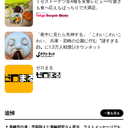
ミセスドーナツ全4種を実食レビュー!可愛さ
も食べ応えもばっちりで大満足。
「夜中に見たら失神する」「こわいこわいこ
わい」 兵庫・尼崎の公園に佇む〝謎すぎる
顔〟に1.3万人戦慄|Jタウンネット
ゼロまる
追悼
一覧を見る
長崎市出身・平和訴えた美輪明宏さん死去 ラストメッセージでも