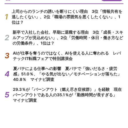
上司からのランチの誘いを断りにくい理由 3位「情報共有を
逃したくない」、2位「職場の雰囲気を悪くしたくない」、1
位は？
新卒で入社した会社、早期に退職する理由 3位「成長・スキ
ルアップが見込めない」、2位「労働時間・休日・働き方など
の労働条件」、1位は？
AIが仕事を奪うのではなく、AIを使える人に奪われる レバ
テックIT転職フェアで特別講演会
夏バテによる仕事への影響 夏バテで「強いだるさ・疲労
感」51.0％、「やる気が出ない／モチベーションが落ちた」
40.8％ マイナビ調査
29.3％が「バーンアウト（燃え尽き症候群）」を経験 現在
バーンアウトである人の35.1％が「勤務時間が長すぎる」
マイナビ調査