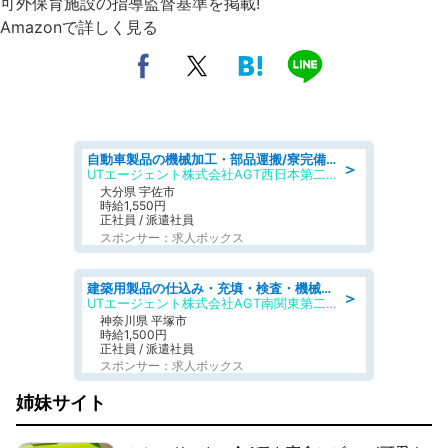
可外保育施設の指導監督基準を掲載!
Amazonで詳しく見る
自動車製品の機械加工・部品運搬/寮完備/日払い/工場・製造
＞
UTエージェント株式会社AGT西日本第二CU
大分県 宇佐市
時給1,550円
正社員 / 派遣社員
スポンサー：求人ボックス
建築用製品の仕込み・充填・検査・機械操作/寮完備/日払い/工場・製造
＞
UTエージェント株式会社AGT南関東第二CU
神奈川県 平塚市
時給1,500円
正社員 / 派遣社員
スポンサー：求人ボックス
姉妹サイト