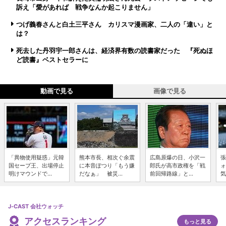
訴え「愛があれば 戦争なんか起こりません」
つげ義春さんと白土三平さん カリスマ漫画家、二人の「違い」と
は？
死去した丹羽宇一郎さんは、経済界有数の読書家だった 『死ぬほ
ど読書』ベストセラーに
動画で見る
画像で見る
「異物使用疑惑」元韓
熊本市長、相次ぐ余震
広島原爆の日、小沢一
張
国セーブ王、出場停止
に本音ぽつり「もう嫌
郎氏が高市政権を「戦
ォ
明けマウンドで...
だなぁ」 被災...
前回帰路線」と...
気
J-CAST 会社ウォッチ
アクセスランキング
もっと見る