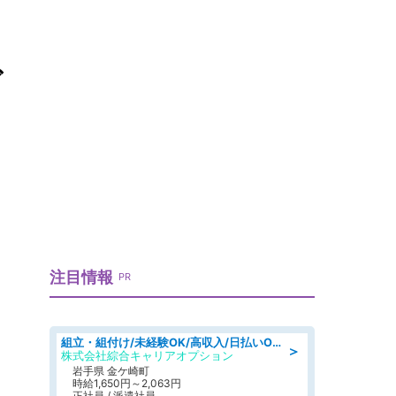
ぐ
注目情報
PR
組立・組付け/未経験OK/高収入/日払いOK/交替制/20・30・40代活躍中
＞
株式会社綜合キャリアオプション
岩手県 金ケ崎町
時給1,650円～2,063円
正社員 / 派遣社員