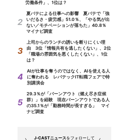
労働条件」、1位は？
夏バテによる仕事への影響 夏バテで「強
いだるさ・疲労感」51.0％、「やる気が出
ない／モチベーションが落ちた」40.8％
マイナビ調査
上司からのランチの誘いを断りにくい理
由 3位「情報共有を逃したくない」、2位
「職場の雰囲気を悪くしたくない」、1位
は？
AIが仕事を奪うのではなく、AIを使える人
に奪われる レバテックIT転職フェアで特
別講演会
29.3％が「バーンアウト（燃え尽き症候
群）」を経験 現在バーンアウトである人
の35.1％が「勤務時間が長すぎる」 マイ
ナビ調査
J-CASTニュース
をフォローして