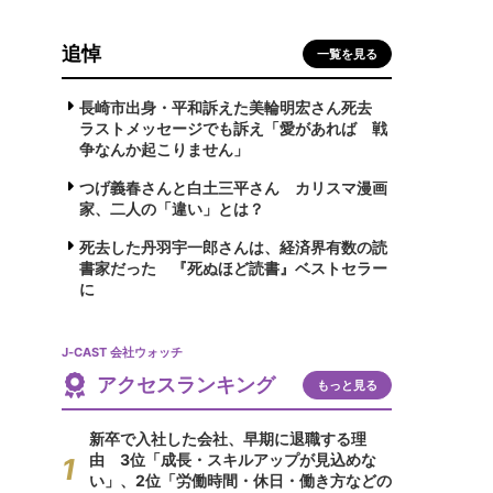
追悼
一覧を見る
長崎市出身・平和訴えた美輪明宏さん死去
ラストメッセージでも訴え「愛があれば 戦
争なんか起こりません」
つげ義春さんと白土三平さん カリスマ漫画
家、二人の「違い」とは？
死去した丹羽宇一郎さんは、経済界有数の読
書家だった 『死ぬほど読書』ベストセラー
に
J-CAST 会社ウォッチ
アクセスランキング
もっと見る
新卒で入社した会社、早期に退職する理
由 3位「成長・スキルアップが見込めな
い」、2位「労働時間・休日・働き方などの