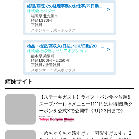
経理/病院での経理事務のお仕事/即日勤務可/車通勤可/経理/一般事務
＞
株式会社パソナ
福岡県 北九州市
時給1,380円
正社員
スポンサー：求人ボックス
検品・検査/高収入/日払いOK/日勤/20・30・40代活躍中/製造 工場
＞
株式会社綜合キャリアオプション
熊本県 菊陽町
時給1,800円～2,250円
正社員 / 派遣社員
スポンサー：求人ボックス
姉妹サイト
【ステーキガスト】ライス・パン食べ放題&
スープバー付きメニュー1111円はお得!最新ク
ーポンを公式Xで公開中《9月23日まで》
「めちゃくちゃ遠すぎ」「可愛すぎます」 2