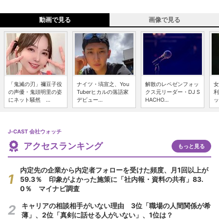
動画で見る
画像で見る
「鬼滅の刃」禰豆子役
ナイツ・塙宣之、You
解散のレペゼンフォッ
女
の声優・鬼頭明里の姿
Tuberヒカルの落語家
クス元リーダー・DJ S
利
にネット騒然 ...
デビュー...
HACHO...
ッ
J-CAST 会社ウォッチ
アクセスランキング
もっと見る
内定先の企業から内定者フォローを受けた頻度、月1回以上が
59.3％ 印象がよかった施策に「社内報・資料の共有」83.
0％ マイナビ調査
キャリアの相談相手がいない理由 3位「職場の人間関係が希
薄」、2位「真剣に話せる人がいない」、1位は？