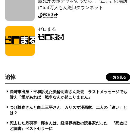
歳児がカボチャを切ったら...〝左手〟の場所
に5.3万人もん絶|Jタウンネット
ゼロまる
追悼
一覧を見る
長崎市出身・平和訴えた美輪明宏さん死去 ラストメッセージでも
訴え「愛があれば 戦争なんか起こりません」
つげ義春さんと白土三平さん カリスマ漫画家、二人の「違い」と
は？
死去した丹羽宇一郎さんは、経済界有数の読書家だった 『死ぬほ
ど読書』ベストセラーに