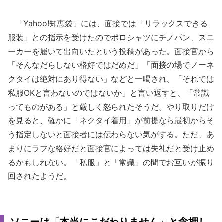
「Yahoo!知恵袋」には、面接では「リラックスできる
服装」との指示を受けたのでポロシャツにチノパン、スニ
ーカーを履いて出向いたという投稿があった。面接官から
「そんなだらしない格好ではだめだ」「面接の場でノーネ
クタイは絶対にあり得ない」などと一喝され、「それでは
私服OKと言わないのではないか」と言い返すと、「常識
ってものがある」と厳しく怒られたそうだ。やり取りだけ
を見ると、確かに「ネクタイ着用」が前提なら最初からそ
う指定しないと面接者には伝わらない気がする。ただ、あ
まりにラフな格好だと面接官によっては失礼だと受け止め
るかもしれない。「私服」と「常識」の間でお互いが振り
回されたようだ。
ソニーは「本当にこだわりません」と念押し