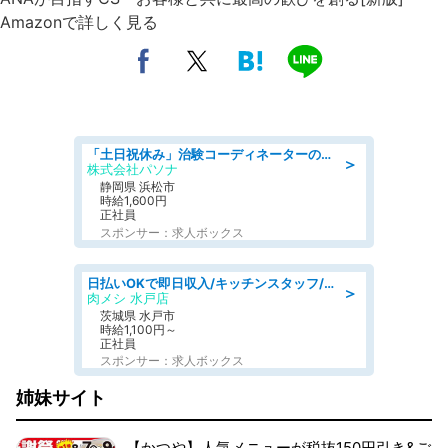
Amazonで詳しく見る
「土日祝休み」治験コーディネーターのお仕事/未経験OK
＞
株式会社パソナ
静岡県 浜松市
時給1,600円
正社員
スポンサー：求人ボックス
日払いOKで即日収入/キッチンスタッフ/「原付免許必須」デリバリー業務など、自己成長可能な幅広い仕事に挑戦!髪型自由&ピアス・ネイルOK/茨城県/水戸市
＞
肉メシ 水戸店
茨城県 水戸市
時給1,100円～
正社員
スポンサー：求人ボックス
姉妹サイト
【かつや】人気メニューが税抜150円引き&ご