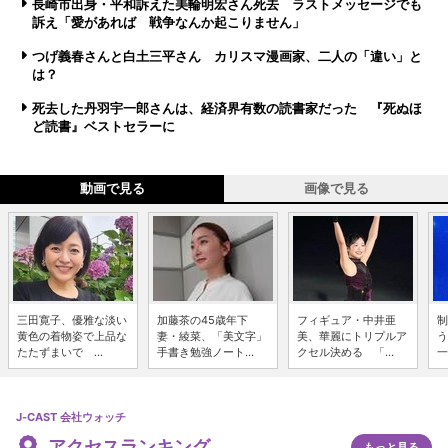
長崎市出身・平和訴えた美輪明宏さん死去 ラストメッセージでも
訴え「愛があれば 戦争なんか起こりません」
つげ義春さんと白土三平さん カリスマ漫画家、二人の「違い」と
は？
死去した丹羽宇一郎さんは、経済界有数の読書家だった 『死ぬほ
ど読書』ベストセラーに
動画で見る
画像で見る
三田寛子、優雅な淡い
加藤茶の45歳年下
フィギュア・中井亜
制
黄色の着物姿で上品な
妻・綾菜、「美文字」
美、華麗にトリプルア
う
たたずまいで ...
手書き勉強ノート...
クセル決める 「...
一
J-CAST 会社ウォッチ
アクセスランキング
もっと見る