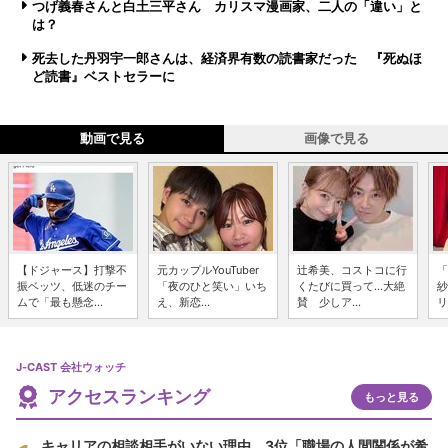
つげ義春さんと白土三平さん カリスマ漫画家、二人の「違い」と
は？
死去した丹羽宇一郎さんは、経済界有数の読書家だった 『死ぬほ
ど読書』ベストセラーに
動画で見る
画像で見る
【ドジャース】打撃不
元カップルYouTuber
辻希美、コストコに行
「
振ベッツ、低迷のチー
「夜のひと笑い」いち
くたびに買って...大絶
紗
ムで「最も懸念...
え、新恋...
賛 少しア...
リ
J-CAST 会社ウォッチ
アクセスランキング
もっと見る
キャリアの相談相手がいない理由 3位「職場の人間関係が希