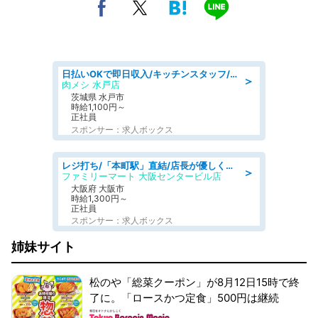
日払いOKで即日収入/キッチンスタッフ/デリバリー業務など、自己成長可能な幅広い仕事に挑戦!髪型自由&ピアス・ネイルOK/茨城県/水戸市
＞
肉メシ 水戸店
茨城県 水戸市
時給1,100円～
正社員
スポンサー：求人ボックス
レジ打ち/「本町駅」直結/店長が優しくて自己肯定感爆上がり/夜勤なし/オフィス街で治安良好/大阪府
＞
ファミリーマート 大阪センタービル店
大阪府 大阪市
時給1,300円～
正社員
スポンサー：求人ボックス
姉妹サイト
松のや「総菜クーポン」が8月12日15時で終
了に。「ロースかつ定食」500円は継続