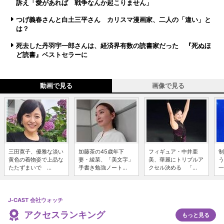
訴え「愛があれば 戦争なんか起こりません」
つげ義春さんと白土三平さん カリスマ漫画家、二人の「違い」と
は？
死去した丹羽宇一郎さんは、経済界有数の読書家だった 『死ぬほ
ど読書』ベストセラーに
動画で見る
画像で見る
三田寛子、優雅な淡い
加藤茶の45歳年下
フィギュア・中井亜
制
黄色の着物姿で上品な
妻・綾菜、「美文字」
美、華麗にトリプルア
う
たたずまいで ...
手書き勉強ノート...
クセル決める 「...
一
J-CAST 会社ウォッチ
アクセスランキング
もっと見る