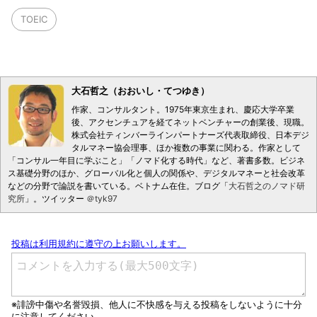
TOEIC
大石哲之（おおいし・てつゆき）
作家、コンサルタント。1975年東京生まれ、慶応大学卒業
後、アクセンチュアを経てネットベンチャーの創業後、現職。
株式会社ティンバーラインパートナーズ代表取締役、日本デジ
タルマネー協会理事、ほか複数の事業に関わる。作家として
「コンサル一年目に学ぶこと」「ノマド化する時代」など、著書多数。ビジネ
ス基礎分野のほか、グローバル化と個人の関係や、デジタルマネーと社会改革
などの分野で論説を書いている。ベトナム在住。ブログ「
大石哲之のノマド研
究所
」。ツイッター
＠tyk97