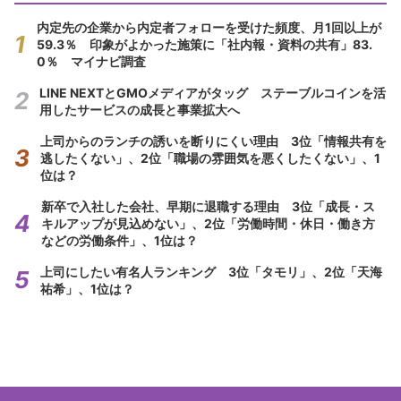
内定先の企業から内定者フォローを受けた頻度、月1回以上が
59.3％ 印象がよかった施策に「社内報・資料の共有」83.
0％ マイナビ調査
LINE NEXTとGMOメディアがタッグ ステーブルコインを活
用したサービスの成長と事業拡大へ
上司からのランチの誘いを断りにくい理由 3位「情報共有を
逃したくない」、2位「職場の雰囲気を悪くしたくない」、1
位は？
新卒で入社した会社、早期に退職する理由 3位「成長・ス
キルアップが見込めない」、2位「労働時間・休日・働き方
などの労働条件」、1位は？
上司にしたい有名人ランキング 3位「タモリ」、2位「天海
祐希」、1位は？