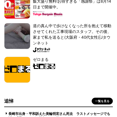
飯大盛り無料!お得すぎる「感謝祭」は8月14
日まで開催中。
道の真ん中で歩けなくなった所を抱えて移動
させてくれた工事現場のスタッフ。その後、
家まで私を送ると(大阪府・40代女性)|Jタウ
ンネット
ゼロまる
追悼
一覧を見る
長崎市出身・平和訴えた美輪明宏さん死去 ラストメッセージでも