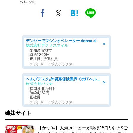
by
G-Tools
デンソーでマシンオペレーター denso aichi
＞
株式会社テクノスマイル
愛知県 安城市
時給1,800円
正社員 / 派遣社員
スポンサー：求人ボックス
ヘルプデスク/外資系保険業界でのITヘルプデスク業務/駅近/即日勤務可/ヘルプデスク
＞
株式会社パソナ
福岡県 北九州市
時給4,167円
正社員
スポンサー：求人ボックス
姉妹サイト
【かつや】人気メニューが税抜150円引き&ご