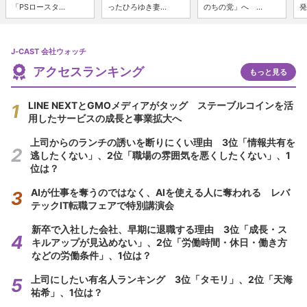
「PSロースタ...
ったひろゆき妻...
のちの党」へ ...
発
J-CAST 会社ウォッチ
アクセスランキング
もっと見る
LINE NEXTとGMOメディアがタッグ ステーブルコインを活
用したサービスの成長と事業拡大へ
上司からのランチの誘いを断りにくい理由 3位「情報共有を
逃したくない」、2位「職場の雰囲気を悪くしたくない」、1
位は？
AIが仕事を奪うのではなく、AIを使える人に奪われる レバ
テックIT転職フェアで特別講演会
新卒で入社した会社、早期に退職する理由 3位「成長・ス
キルアップが見込めない」、2位「労働時間・休日・働き方
などの労働条件」、1位は？
上司にしたい有名人ランキング 3位「タモリ」、2位「天海
祐希」、1位は？