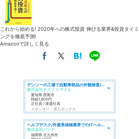
これから始める! 2020年への株式投資 伸びる業界&投資タイミ
ングを徹底予測!
Amazonで詳しく見る
デンソーの工場で自動車部品の外観検査/denso aichi
＞
株式会社テクノスマイル
愛知県 西尾市
時給1,800円
正社員 / 派遣社員
スポンサー：求人ボックス
ヘルプデスク/外資系保険業界でのITヘルプデスク業務/駅近/即日勤務可/ヘルプデスク
＞
株式会社パソナ
福岡県 北九州市