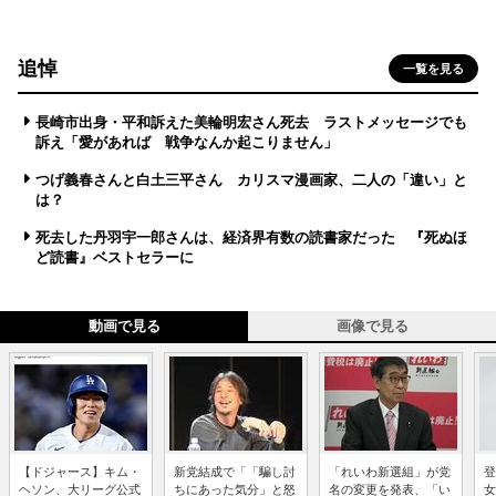
追悼
一覧を見る
長崎市出身・平和訴えた美輪明宏さん死去 ラストメッセージでも
訴え「愛があれば 戦争なんか起こりません」
つげ義春さんと白土三平さん カリスマ漫画家、二人の「違い」と
は？
死去した丹羽宇一郎さんは、経済界有数の読書家だった 『死ぬほ
ど読書』ベストセラーに
動画で見る
画像で見る
【ドジャース】キム・
新党結成で「「騙し討
「れいわ新選組」が党
登
ヘソン、大リーグ公式
ちにあった気分」と怒
名の変更を発表、「い
女