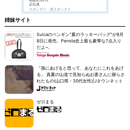
時給4,167円
正社員
スポンサー：求人ボックス
姉妹サイト
Suicaのペンギン"夏のラッキーバッグ"が8月
8日に発売。Pensta史上最も豪華な7点入り
だよ~。
「孫にあげると思って、あなたにこれをあげ
る」 真夏の山道で見知らぬお婆さんに握らさ
れたもの(山口県・30代女性)|Jタウンネット
ゼロまる