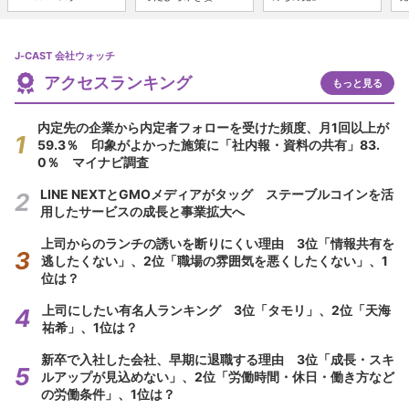
J-CAST 会社ウォッチ
アクセスランキング
もっと見る
内定先の企業から内定者フォローを受けた頻度、月1回以上が
59.3％ 印象がよかった施策に「社内報・資料の共有」83.
0％ マイナビ調査
LINE NEXTとGMOメディアがタッグ ステーブルコインを活
用したサービスの成長と事業拡大へ
上司からのランチの誘いを断りにくい理由 3位「情報共有を
逃したくない」、2位「職場の雰囲気を悪くしたくない」、1
位は？
上司にしたい有名人ランキング 3位「タモリ」、2位「天海
祐希」、1位は？
新卒で入社した会社、早期に退職する理由 3位「成長・スキ
ルアップが見込めない」、2位「労働時間・休日・働き方など
の労働条件」、1位は？