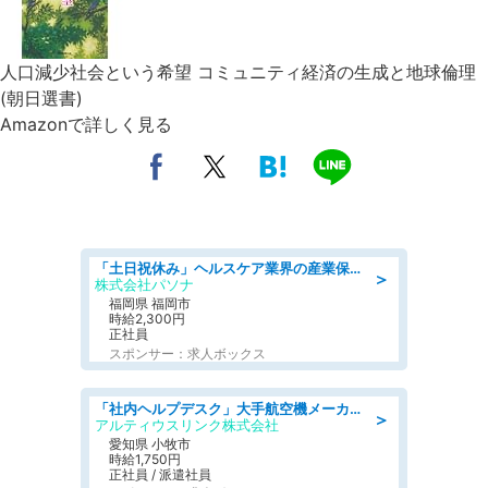
人口減少社会という希望 コミュニティ経済の生成と地球倫理
(朝日選書)
Amazonで詳しく見る
「土日祝休み」ヘルスケア業界の産業保健師/高時給/未経験OK/要資格:保健師、正看護師
＞
株式会社パソナ
福岡県 福岡市
時給2,300円
正社員
スポンサー：求人ボックス
「社内ヘルプデスク」大手航空機メーカーでのPC・周辺機器サポート 「初心者活躍中/土日祝休み/長期」 高時給1750円+交通費全額支給
＞
アルティウスリンク株式会社
愛知県 小牧市
時給1,750円
正社員 / 派遣社員