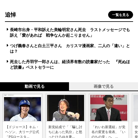
追悼
一覧を見る
長崎市出身・平和訴えた美輪明宏さん死去 ラストメッセージでも
訴え「愛があれば 戦争なんか起こりません」
つげ義春さんと白土三平さん カリスマ漫画家、二人の「違い」と
は？
死去した丹羽宇一郎さんは、経済界有数の読書家だった 『死ぬほ
ど読書』ベストセラーに
動画で見る
画像で見る
【ドジャース】キム・
新党結成で「「騙し討
「れいわ新選組」が党
登
ヘソン、大リーグ公式
ちにあった気分」と怒
名の変更を発表、「い
女
「PSロースタ...
ったひろゆき妻...
のちの党」へ ...
発