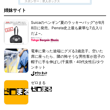
スポンサー：求人ボックス
姉妹サイト
Suicaのペンギン"夏のラッキーバッグ"が8月
8日に発売。Pensta史上最も豪華な7点入り
だよ~。
電車に乗った途端にグズる2歳息子。空いた
席に座ったら、隣の怖そうな男性客が息子の
帽子に手を伸ばし(千葉県・40代女性)|Jタウ
ンネット
ゼロまる