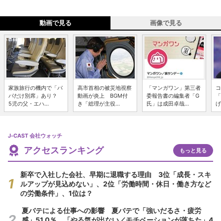
動画で見る
画像で見る
家族旅行の機内で「パ
高市首相の被災地視察
「マンガワン」第三者
コ
パだけ別席」あり？
動画が炎上 BGM付
委報告書の編集者「G
「
5児の父・エハ...
き「総理が主役...
氏」は成田卓哉...
げ
J-CAST 会社ウォッチ
アクセスランキング
もっと見る
新卒で入社した会社、早期に退職する理由 3位「成長・スキ
ルアップが見込めない」、2位「労働時間・休日・働き方など
の労働条件」、1位は？
夏バテによる仕事への影響 夏バテで「強いだるさ・疲労
感」51.0％、「やる気が出ない／モチベーションが落ちた」4