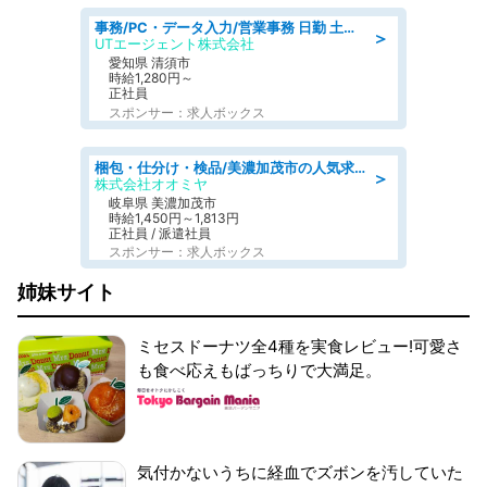
事務/PC・データ入力/営業事務 日勤 土日休み 残業少なめ 車通勤OK 総合事務
＞
UTエージェント株式会社
愛知県 清須市
時給1,280円～
正社員
スポンサー：求人ボックス
梱包・仕分け・検品/美濃加茂市の人気求人仕分け/高時給/長期休暇充実
＞
株式会社オオミヤ
岐阜県 美濃加茂市
時給1,450円～1,813円
正社員 / 派遣社員
スポンサー：求人ボックス
姉妹サイト
ミセスドーナツ全4種を実食レビュー!可愛さ
も食べ応えもばっちりで大満足。
気付かないうちに経血でズボンを汚していた