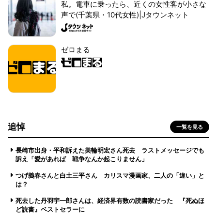
私。電車に乗ったら、近くの女性客が小さな
声で(千葉県・10代女性)|Jタウンネット
ゼロまる
追悼
一覧を見る
長崎市出身・平和訴えた美輪明宏さん死去 ラストメッセージでも
訴え「愛があれば 戦争なんか起こりません」
つげ義春さんと白土三平さん カリスマ漫画家、二人の「違い」と
は？
死去した丹羽宇一郎さんは、経済界有数の読書家だった 『死ぬほ
ど読書』ベストセラーに