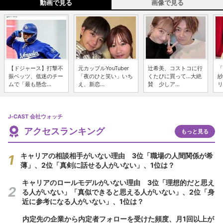
動画で見る
画像で見る
【ドジャース】打撃不
元カップルYouTuber
辻希美、コストコに行
「
振ベッツ、低迷のチー
「夜のひと笑い」いち
くたびに買って...大絶
紗
ムで「最も懸念...
え、新恋...
賛 少しア...
リ
J-CAST 会社ウォッチ
アクセスランキング
もっと見る
キャリアの相談相手がいない理由 3位「職場の人間関係が希
薄」、2位「真剣に話せる人がいない」、1位は？
キャリアのロールモデルがいない理由 3位「理想的だと思え
る人がいない」「真似できると思える人がいない」、2位「身
近に参考になる人がいない」、1位は？
内定先の企業から内定者フォローを受けた頻度、月1回以上が