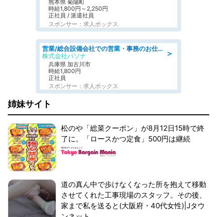
熊本県 菊陽町
時給1,800円～2,250円
正社員 / 派遣社員
スポンサー：求人ボックス
営業/総合設備会社での営業・事務のお仕事/即日勤務可/車通勤可/営業/営業事務
＞
株式会社パソナ
兵庫県 加古川市
時給1,800円
正社員
スポンサー：求人ボックス
姉妹サイト
松のや「総菜クーポン」が8月12日15時で終
了に。「ロースかつ定食」500円は継続
道の真ん中で歩けなくなった所を抱えて移動
させてくれた工事現場のスタッフ。その後、
家まで私を送ると(大阪府・40代女性)|Jタウ
ンネット