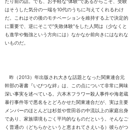
たり前の話。でも、お手軽な"体験"であるからこそ、受験
はそうした気分の一端を10代のうちに与えてくれるわけ
だ。これはその後のモチベーションを維持する上で決定的
に重要で、逆にそこで"失敗体験"をした人間は（少なくと
も進学や勉強という方向には）なかなか前向きにはなれな
いものだ。
昨（2013）年出版され大きな話題となった関東連合元
幹部の著書『いびつな絆』は、この点について非常に興味
深い事実を述べている。六本木フラワー殺人事件や海老蔵
暴行事件等で悪名をとどろかせた関東連合だが、実は主要
メンバーのほとんどは杉並や世田谷の中流以上の家庭出身
であり、家族環境もごく平均的なものだという。そんなご
く普通の（どちらかというと恵まれてさえいる）彼らがつ