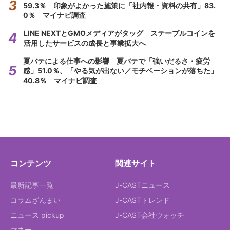
59.3％ 印象がよかった施策に「社内報・資料の共有」83.
0％ マイナビ調査
LINE NEXTとGMOメディアがタッグ ステーブルコインを
活用したサービスの成長と事業拡大へ
夏バテによる仕事への影響 夏バテで「強いだるさ・疲労
感」51.0％、「やる気が出ない／モチベーションが落ちた」
40.8％ マイナビ調査
コンテンツ
関連サイト
最新記事一覧
J-CASTニュース
コラムざんまい
J-CASTトレンド
ニュース pickup
J-CAST会社ウォッチ
マネー