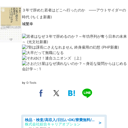
３年で辞めた若者はどこへ行ったのか ――アウトサイダーの
時代 (ちくま新書)
城繁幸
by
G-Tools
検品・検査/高収入/日払いOK/寮費無料/日勤/20・30・40代活躍中
＞
株式会社綜合キャリアオプション