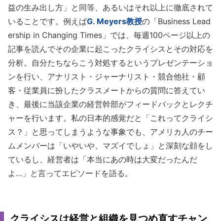
益の生み出し方」と同等、あるいはそれ以上に徹底されて
いることです。例えば
G. Meyers教授
の「Business Lead
ership in Changing Times」では、毎週100ページ以上の
記事を読んでその企業に起こったクライシスとその対応を
分析。自分たちならこう対処するというプレゼンテーショ
ンを行い、アナリスト・ジャーナリスト・競合他社・顧
客・従業員に扮したクラスメートからの質問に答えてい
き、最後に当該企業の経営幹部がフィードバックとレクチ
ャーを行います。私の日本的感覚だと「これってクライシ
ス？」と思ってしまうような事象でも、アメリカ人のチー
ムメンバーは「いやいや、マズイでしょ」と深刻な顔をし
ているし、経営者は「本当にあの時は大変だったんだ
よ…」と言ってエピソードを語る。
クライシスは経営と組織を見つめ直すチャン