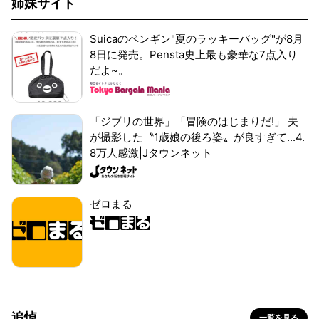
姉妹サイト
Suicaのペンギン"夏のラッキーバッグ"が8月
8日に発売。Pensta史上最も豪華な7点入り
だよ~。
「ジブリの世界」「冒険のはじまりだ!」 夫
が撮影した〝1歳娘の後ろ姿〟が良すぎて...4.
8万人感激|Jタウンネット
ゼロまる
追悼
一覧を見る