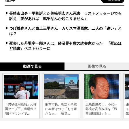
長崎市出身・平和訴えた美輪明宏さん死去 ラストメッセージでも
訴え「愛があれば 戦争なんか起こりません」
つげ義春さんと白土三平さん カリスマ漫画家、二人の「違い」と
は？
死去した丹羽宇一郎さんは、経済界有数の読書家だった 『死ぬほ
ど読書』ベストセラーに
動画で見る
画像で見る
「異物使用疑惑」元韓
熊本市長、相次ぐ余震
広島原爆の日、小沢一
張
国セーブ王、出場停止
に本音ぽつり「もう嫌
郎氏が高市政権を「戦
ォ
明けマウンドで...
だなぁ」 被災...
前回帰路線」と...
気