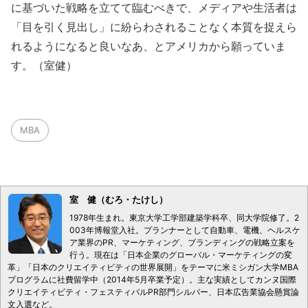
に基づいた戦略を立てて臨むべきで、メディアや生活者は
「目を引く見出し」に紛らわされることなく本質を捉えら
れるようになると良いなあ、とアメリカから願っていま
す。（室健）
MBA
室 健（むろ・たけし）
1978年生まれ。東京大学工学部建築学科卒、同大学院修了。2
003年博報堂入社。プランナーとして自動車、電機、ヘルスケ
ア業界のPR、マーケティング、ブランディングの戦略立案を
行う。現在は「日本企業のグローバル・マーケティングの変
革」「日本のクリエイティビティの世界展開」をテーマに米ミシガン大学MBA
プログラムに社費留学中（2014年5月卒業予定）。主な実績としてカンヌ国際
クリエイティビティ・フェスティバルPR部門シルバー、日本広告業協会懸賞論
文入選など。