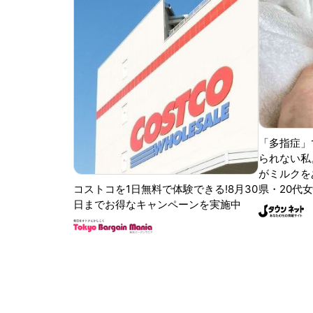
「多指症」
られない私
がミルクをあ
コストコを1日無料で体験できる!8月30
県・20代女
日までお得なキャンペーンを実施中