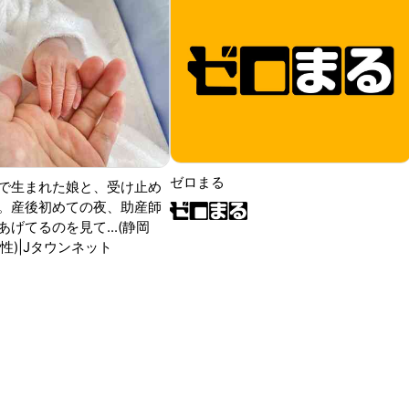
ゼロまる
で生まれた娘と、受け止め
。産後初めての夜、助産師
げてるのを見て...(静岡
性)|Jタウンネット