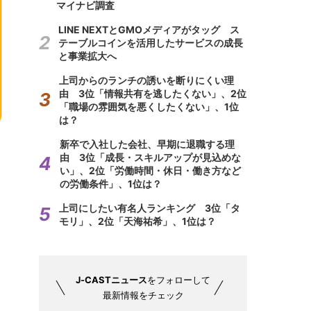
マイナビ調査
LINE NEXTとGMOメディアがタッグ ス
テーブルコインを活用したサービスの成長
と事業拡大へ
上司からのランチの誘いを断りにくい理
由 3位「情報共有を逃したくない」、2位
「職場の雰囲気を悪くしたくない」、1位
は？
新卒で入社した会社、早期に退職する理
由 3位「成長・スキルアップが見込めな
い」、2位「労働時間・休日・働き方など
の労働条件」、1位は？
上司にしたい有名人ランキング 3位「タ
モリ」、2位「天海祐希」、1位は？
J-CASTニュース
をフォローして
最新情報をチェック