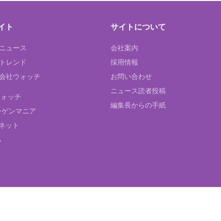
イト
サイトについて
Tニュース
会社案内
Tトレンド
採用情報
ST会社ウォッチ
お問い合わせ
ニュース読者投稿
ウォッチ
編集長からの手紙
ーゲンマニア
ネット
る