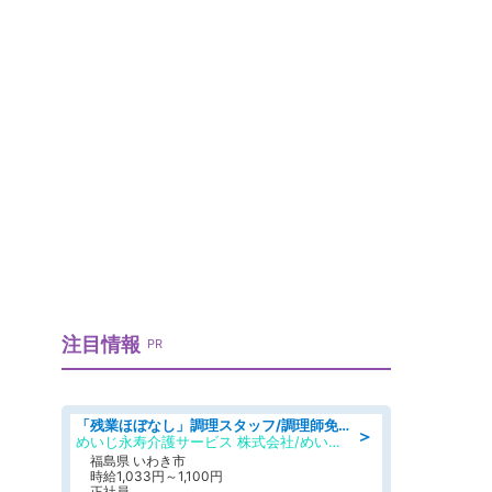
注目情報
PR
「残業ほぼなし」調理スタッフ/調理師免許必須/正職員/日勤のみ/住宅型有料老人ホーム
＞
めいじ永寿介護サービス 株式会社/めいじ永寿介護サービスセンター
福島県 いわき市
時給1,033円～1,100円
正社員