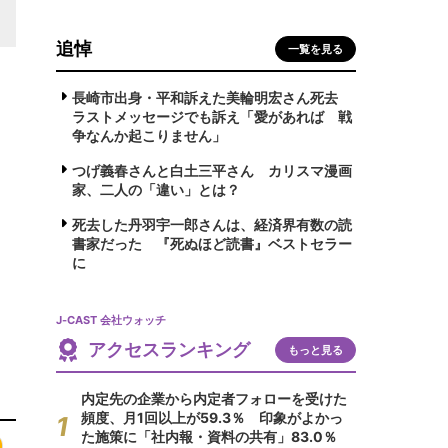
追悼
一覧を見る
長崎市出身・平和訴えた美輪明宏さん死去
ラストメッセージでも訴え「愛があれば 戦
争なんか起こりません」
つげ義春さんと白土三平さん カリスマ漫画
家、二人の「違い」とは？
死去した丹羽宇一郎さんは、経済界有数の読
書家だった 『死ぬほど読書』ベストセラー
に
J-CAST 会社ウォッチ
アクセスランキング
もっと見る
内定先の企業から内定者フォローを受けた
頻度、月1回以上が59.3％ 印象がよかっ
た施策に「社内報・資料の共有」83.0％