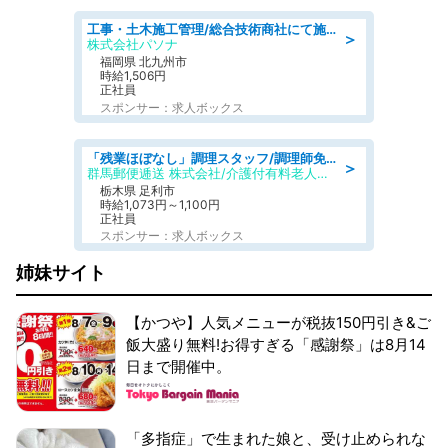
工事・土木施工管理/総合技術商社にて施工管理のお仕事/即日勤務可/車通勤可/工事・土木施工管理/生産・品質管理
＞
株式会社パソナ
福岡県 北九州市
時給1,506円
正社員
スポンサー：求人ボックス
「残業ほぼなし」調理スタッフ/調理師免許必須/正職員/日勤のみ/介護付き有料老人ホーム/社会保障完備
＞
群馬郵便逓送 株式会社/介護付有料老人ホーム ふる里
栃木県 足利市
時給1,073円～1,100円
正社員
スポンサー：求人ボックス
姉妹サイト
【かつや】人気メニューが税抜150円引き&ご
飯大盛り無料!お得すぎる「感謝祭」は8月14
日まで開催中。
「多指症」で生まれた娘と、受け止められな