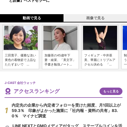
ど読書』ベストセラーに
動画で見る
画像で見る
三田寛子、優雅な淡い
加藤茶の45歳年下
フィギュア・中井亜
制
黄色の着物姿で上品な
妻・綾菜、「美文字」
美、華麗にトリプルア
う
たたずまいで ...
手書き勉強ノート...
クセル決める 「...
一
J-CAST 会社ウォッチ
アクセスランキング
もっと見る
内定先の企業から内定者フォローを受けた頻度、月1回以上が
59.3％ 印象がよかった施策に「社内報・資料の共有」83.
0％ マイナビ調査
LINE NEXTとGMOメディアがタッグ ステーブルコインを活