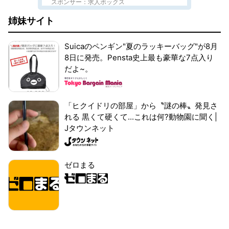
スポンサー：求人ボックス
姉妹サイト
Suicaのペンギン"夏のラッキーバッグ"が8月
8日に発売。Pensta史上最も豪華な7点入り
だよ~。
「ヒクイドリの部屋」から〝謎の棒〟発見さ
れる 黒くて硬くて...これは何?動物園に聞く|
Jタウンネット
ゼロまる