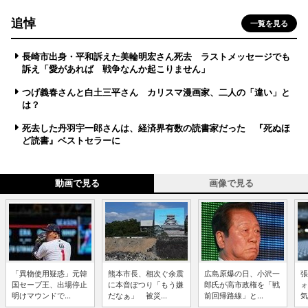
追悼
一覧を見る
長崎市出身・平和訴えた美輪明宏さん死去 ラストメッセージでも
訴え「愛があれば 戦争なんか起こりません」
つげ義春さんと白土三平さん カリスマ漫画家、二人の「違い」と
は？
死去した丹羽宇一郎さんは、経済界有数の読書家だった 『死ぬほ
ど読書』ベストセラーに
動画で見る
画像で見る
「異物使用疑惑」元韓
熊本市長、相次ぐ余震
広島原爆の日、小沢一
張
国セーブ王、出場停止
に本音ぽつり「もう嫌
郎氏が高市政権を「戦
ォ
明けマウンドで...
だなぁ」 被災...
前回帰路線」と...
気