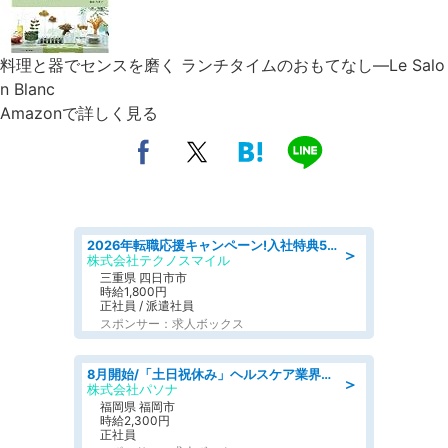
料理と器でセンスを磨く ランチタイムのおもてなし―Le Salo
n Blanc
Amazonで詳しく見る
2026年転職応援キャンペーン!入社特典58万円/デンソーで働こう!自動車工場で小型部品の検査業務 denso aichi
＞
株式会社テクノスマイル
三重県 四日市市
時給1,800円
正社員 / 派遣社員
スポンサー：求人ボックス
8月開始/「土日祝休み」ヘルスケア業界の産業保健師/高時給/未経験OK/要資格:保健師、正看護師
＞
株式会社パソナ
福岡県 福岡市
時給2,300円
正社員