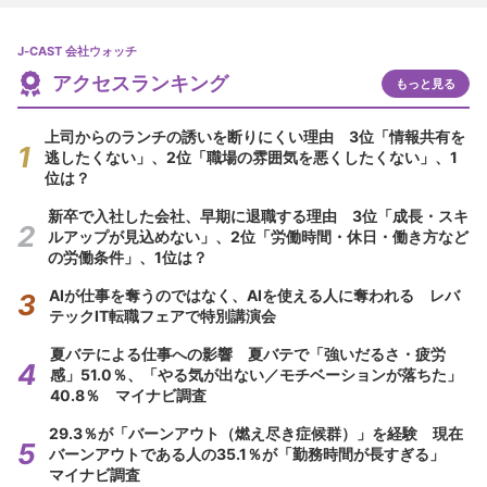
J-CAST 会社ウォッチ
アクセスランキング
もっと見る
上司からのランチの誘いを断りにくい理由 3位「情報共有を
逃したくない」、2位「職場の雰囲気を悪くしたくない」、1
位は？
新卒で入社した会社、早期に退職する理由 3位「成長・スキ
ルアップが見込めない」、2位「労働時間・休日・働き方など
の労働条件」、1位は？
AIが仕事を奪うのではなく、AIを使える人に奪われる レバ
テックIT転職フェアで特別講演会
夏バテによる仕事への影響 夏バテで「強いだるさ・疲労
感」51.0％、「やる気が出ない／モチベーションが落ちた」
40.8％ マイナビ調査
29.3％が「バーンアウト（燃え尽き症候群）」を経験 現在
バーンアウトである人の35.1％が「勤務時間が長すぎる」
マイナビ調査