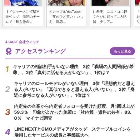
【ドジャース】打撃不
元カップルYouTuber
辻希美、コストコに行
「
振ベッツ、低迷のチー
「夜のひと笑い」いち
くたびに買って...大絶
紗
ムで「最も懸念...
え、新恋...
賛 少しア...
リ
J-CAST 会社ウォッチ
アクセスランキング
もっと見る
キャリアの相談相手がいない理由 3位「職場の人間関係が希
薄」、2位「真剣に話せる人がいない」、1位は？
キャリアのロールモデルがいない理由 3位「理想的だと思え
る人がいない」「真似できると思える人がいない」、2位「身
近に参考になる人がいない」、1位は？
内定先の企業から内定者フォローを受けた頻度、月1回以上が
59.3％ 印象がよかった施策に「社内報・資料の共有」83.
0％ マイナビ調査
LINE NEXTとGMOメディアがタッグ ステーブルコインを
活用したサービスの成長と事業拡大へ