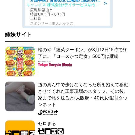
「介護事務」資格必須/正職員/日勤のみ/デイサービス
＞
キャレオス 株式会社/デイサービスゆうゆう南本庄
広島県 福山市
時給1,085円～1,115円
正社員
スポンサー：求人ボックス
姉妹サイト
松のや「総菜クーポン」が8月12日15時で終
了に。「ロースかつ定食」500円は継続
道の真ん中で歩けなくなった所を抱えて移動
させてくれた工事現場のスタッフ。その後、
家まで私を送ると(大阪府・40代女性)|Jタウ
ンネット
ゼロまる