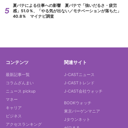
夏バテによる仕事への影響 夏バテで「強いだるさ・疲労
感」51.0％、「やる気が出ない／モチベーションが落ちた」
40.8％ マイナビ調査
コンテンツ
関連サイト
最新記事一覧
J-CASTニュース
コラムざんまい
J-CASTトレンド
ニュース pickup
J-CAST会社ウォッチ
マネー
BOOKウォッチ
キャリア
東京バーゲンマニア
ビジネス
Jタウンネット
アクセスランキング
ゼロまる