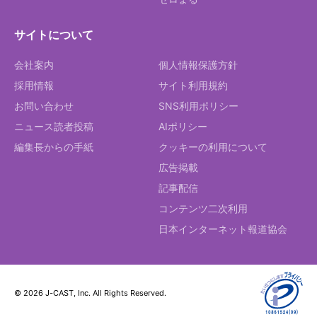
サイトについて
会社案内
個人情報保護方針
採用情報
サイト利用規約
お問い合わせ
SNS利用ポリシー
ニュース読者投稿
AIポリシー
編集長からの手紙
クッキーの利用について
広告掲載
記事配信
コンテンツ二次利用
日本インターネット報道協会
© 2026 J-CAST, Inc. All Rights Reserved.