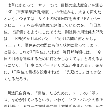
改革にあたって、ヤフーでは、目標の達成度合いを測る
「KPI（重要業績評価指標）」の仕組みを、大きく変えた
という。今までは、サイトの閲覧回数を表す「PV（ペー
ジビュー）」を四半期単位で評価していたのを、「1日単
位」で評価するようにしたそうだ。副社長の川邊健太郎氏
は、「KPIが1か月単位だと、『1か月の間に何とかしよ
う......』と、夏休みの宿題にも似た状態に陥ってしまう」
と語る。これが1日単位になれば、毎日15時頃には、「今
日の目標を達成するために何とかしなくては」と考えるよ
うになり、「仕事にスピードとリズムが生まれる」。確か
に、1日単位で目標を設定すれば、「先延ばし」はできな
くなるだろう。
川邊氏自身も、「爆速」たるために、メールの「即レ
ス」を心がけているという。いわく、ソフトバンクの孫正
義社長は、ヤフーの前社長に井上雅博氏を選んだ際、その