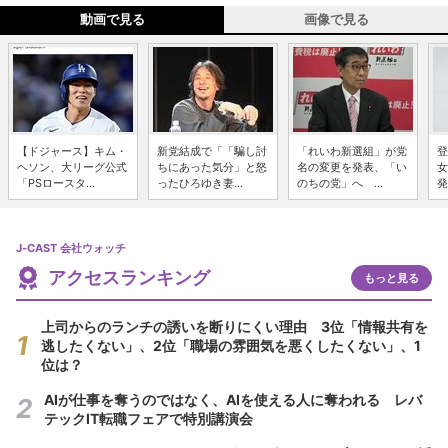
動画で見る
画像で見る
【ドジャース】キム・
新党結成で「「騙し討
「れいわ新選組」が党
登
ヘソン、大リーグ公式
ちにあった気分」と怒
名の変更を発表、「い
女
「PSロースタ...
ったひろゆき妻...
のちの党」へ ...
発
J-CAST 会社ウォッチ
アクセスランキング
もっと見る
上司からのランチの誘いを断りにくい理由 3位「情報共有を
逃したくない」、2位「職場の雰囲気を悪くしたくない」、1
位は？
AIが仕事を奪うのではなく、AIを使える人に奪われる レバ
テックIT転職フェアで特別講演会