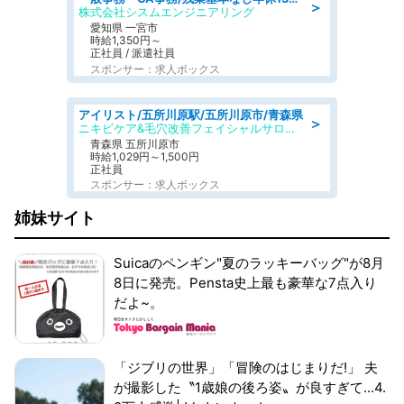
＞
株式会社シスムエンジニアリング
愛知県 一宮市
時給1,350円～
正社員 / 派遣社員
スポンサー：求人ボックス
アイリスト/五所川原駅/五所川原市/青森県
＞
ニキビケア&毛穴改善フェイシャルサロン BELDAD
青森県 五所川原市
時給1,029円～1,500円
正社員
スポンサー：求人ボックス
姉妹サイト
Suicaのペンギン"夏のラッキーバッグ"が8月
8日に発売。Pensta史上最も豪華な7点入り
だよ~。
「ジブリの世界」「冒険のはじまりだ!」 夫
が撮影した〝1歳娘の後ろ姿〟が良すぎて...4.