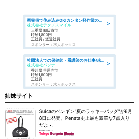
寮完備で住み込みOK!カンタン軽作業のお仕事 denso aichi
＞
株式会社テクノスマイル
三重県 四日市市
時給1,800円
正社員 / 派遣社員
スポンサー：求人ボックス
社団法人での保健師・看護師のお仕事/未経験OK/要資格:普通免許、保健師、正看護師
＞
株式会社パソナ
香川県 善通寺市
時給1,500円
正社員
スポンサー：求人ボックス
姉妹サイト
Suicaのペンギン"夏のラッキーバッグ"が8月
8日に発売。Pensta史上最も豪華な7点入り
だよ~。