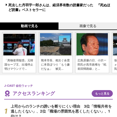
死去した丹羽宇一郎さんは、経済界有数の読書家だった 『死ぬほ
ど読書』ベストセラーに
動画で見る
画像で見る
「異物使用疑惑」元韓
熊本市長、相次ぐ余震
広島原爆の日、小沢一
張
国セーブ王、出場停止
に本音ぽつり「もう嫌
郎氏が高市政権を「戦
ォ
明けマウンドで...
だなぁ」 被災...
前回帰路線」と...
気
J-CAST 会社ウォッチ
アクセスランキング
もっと見る
上司からのランチの誘いを断りにくい理由 3位「情報共有を
逃したくない」、2位「職場の雰囲気を悪くしたくない」、1
位は？