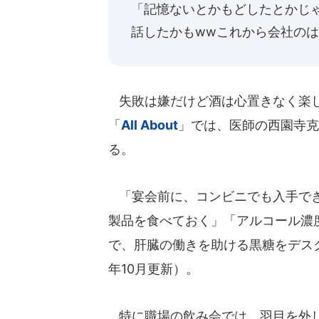
「記憶ないとかもどしたとかじ
話したかもwwこれから会社の
失敗は嫌だけど酒は心置きなく楽し
「
All About
」では、医師の西園寺克
る。
「宴会前に、コンビニでも入手でき
製品を食べておく」「アルコール濃
で、肝臓の働きを助ける黒糖をデスク
年10月更新）。
特に職場の飲み会では、羽目を外し