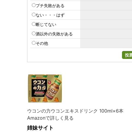
プチ失敗がある
ない・・・はず
断じてない
酒以外の失敗がある
その他
投
ウコンの力ウコンエキスドリンク 100ml×6本
Amazonで詳しく見る
姉妹サイト