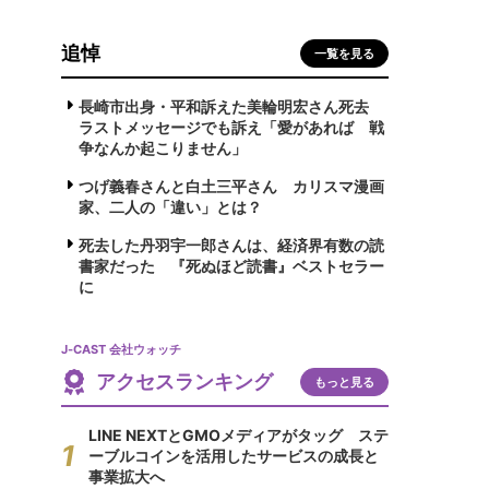
追悼
一覧を見る
長崎市出身・平和訴えた美輪明宏さん死去
ラストメッセージでも訴え「愛があれば 戦
争なんか起こりません」
つげ義春さんと白土三平さん カリスマ漫画
家、二人の「違い」とは？
死去した丹羽宇一郎さんは、経済界有数の読
書家だった 『死ぬほど読書』ベストセラー
に
J-CAST 会社ウォッチ
アクセスランキング
もっと見る
LINE NEXTとGMOメディアがタッグ ステ
ーブルコインを活用したサービスの成長と
事業拡大へ