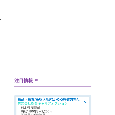
が
注目情報
PR
検品・検査/高収入/日払いOK/寮費無料/日勤/20・30・40代活躍中
＞
株式会社綜合キャリアオプション
熊本県 菊陽町
時給1,800円～2,250円
正社員 / 派遣社員