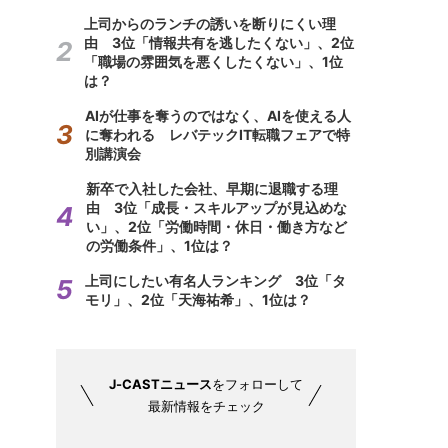
上司からのランチの誘いを断りにくい理
由 3位「情報共有を逃したくない」、2位
「職場の雰囲気を悪くしたくない」、1位
は？
AIが仕事を奪うのではなく、AIを使える人
に奪われる レバテックIT転職フェアで特
別講演会
新卒で入社した会社、早期に退職する理
由 3位「成長・スキルアップが見込めな
い」、2位「労働時間・休日・働き方など
の労働条件」、1位は？
上司にしたい有名人ランキング 3位「タ
モリ」、2位「天海祐希」、1位は？
J-CASTニュース
をフォローして
最新情報をチェック