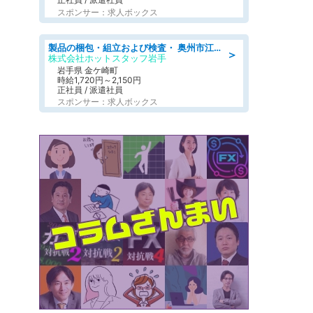
スポンサー：求人ボックス
製品の梱包・組立および検査・ 奥州市江刺/大手企業で長期安定 梱包・検査・組立/半年経過毎に5万円の報奨金有
＞
株式会社ホットスタッフ岩手
岩手県 金ケ崎町
時給1,720円～2,150円
正社員 / 派遣社員
スポンサー：求人ボックス