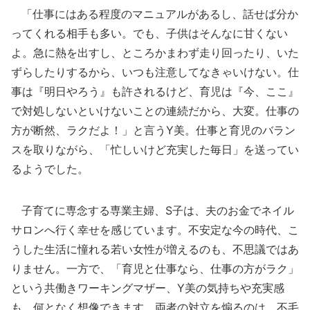
「仕事にはある程度のマニュアルがあるし、話せば分か
ってくれる相手も多い。でも、子供はそんなに甘くない
よ。急に熱を出すし、ところかまわず走り回ったり、いた
ずらしたりするから、いつも注意してなきゃいけない。仕
事は『明日やろう』も許されるけど、育児は『今、ここ』
で対処しないといけないことの連続だから、大変。仕事の
方が断然、ラクだよ！」と言うY美。仕事と育児のバラン
スを取りながら、「忙しいけど充実した毎日」を送ってい
るようでした。
子育てに専念する専業主婦、S子は、夫のお金でネイル
サロンへ行く幸せを感じています。不安定な今の時代、こ
うした生活に憧れる若い女性が増えるのも、不思議ではあ
りません。一方で、「育児と仕事なら、仕事の方がラク」
という共働きワーキングマザー、Y美の気持ちや充実感
も、何となく想像できます。両者の対立を煽るのは、不毛