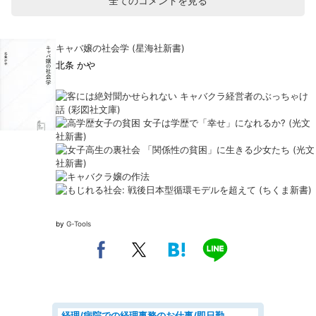
全てのコメントを見る
キャバ嬢の社会学 (星海社新書)
北条 かや
by
G-Tools
経理/病院での経理事務のお仕事/即日勤務可/車通勤可/経理/一般事務