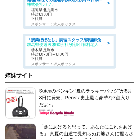
＞
株式会社パソナ
福岡県 北九州市
時給1,380円
正社員
スポンサー：求人ボックス
「残業ほぼなし」調理スタッフ/調理師免許必須/正職員/日勤のみ/介護付き有料老人ホーム/社会保障完備
＞
群馬郵便逓送 株式会社/介護付有料老人ホーム ふる里
栃木県 足利市
時給1,073円～1,100円
正社員
スポンサー：求人ボックス
姉妹サイト
Suicaのペンギン"夏のラッキーバッグ"が8月
8日に発売。Pensta史上最も豪華な7点入り
だよ~。
「孫にあげると思って、あなたにこれをあげ
る」 真夏の山道で見知らぬお婆さんに握らさ