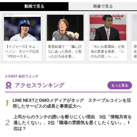
動画で見る
画像で見る
【ドジャース】キム・
新党結成で「「騙し討
「れいわ新選組」が党
登
ヘソン、大リーグ公式
ちにあった気分」と怒
名の変更を発表、「い
女
「PSロースタ...
ったひろゆき妻...
のちの党」へ ...
発
J-CAST 会社ウォッチ
アクセスランキング
もっと見る
LINE NEXTとGMOメディアがタッグ ステーブルコインを活
用したサービスの成長と事業拡大へ
上司からのランチの誘いを断りにくい理由 3位「情報共有を
逃したくない」、2位「職場の雰囲気を悪くしたくない」、1
位は？