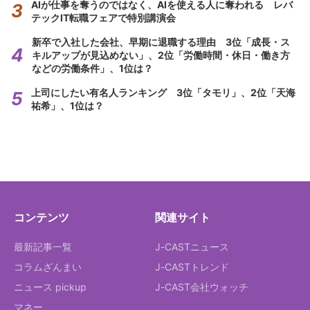
AIが仕事を奪うのではなく、AIを使える人に奪われる レバ
テックIT転職フェアで特別講演会
新卒で入社した会社、早期に退職する理由 3位「成長・ス
キルアップが見込めない」、2位「労働時間・休日・働き方
などの労働条件」、1位は？
上司にしたい有名人ランキング 3位「タモリ」、2位「天海
祐希」、1位は？
コンテンツ
関連サイト
最新記事一覧
J-CASTニュース
コラムざんまい
J-CASTトレンド
ニュース pickup
J-CAST会社ウォッチ
マネー