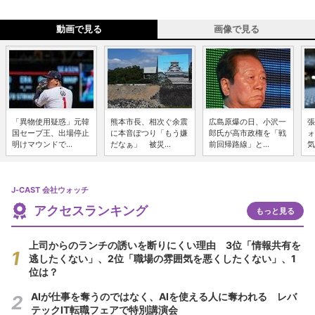
動画で見る
画像で見る
「異物使用疑惑」元韓
熊本市長、相次ぐ余震
広島原爆の日、小沢一
張
国セーブ王、出場停止
に本音ぽつり「もう嫌
郎氏が高市政権を「戦
ォ
明けマウンドで...
だなぁ」 被災...
前回帰路線」と...
気
J-CAST 会社ウォッチ
アクセスランキング
もっと見る
上司からのランチの誘いを断りにくい理由 3位「情報共有を
逃したくない」、2位「職場の雰囲気を悪くしたくない」、1
位は？
AIが仕事を奪うのではなく、AIを使える人に奪われる レバ
テックIT転職フェアで特別講演会