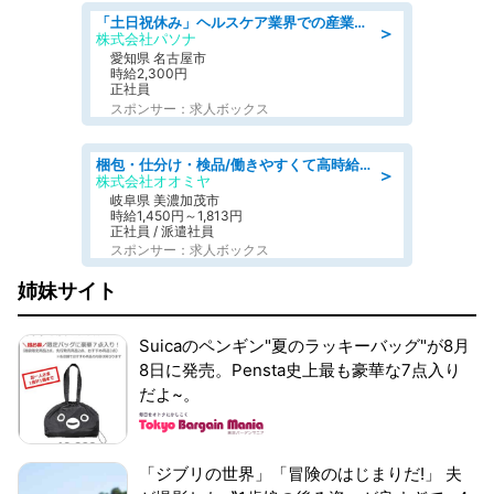
「土日祝休み」ヘルスケア業界での産業保健師業務/看護師/高時給/未経験OK/要資格:正看護師
＞
株式会社パソナ
愛知県 名古屋市
時給2,300円
正社員
スポンサー：求人ボックス
梱包・仕分け・検品/働きやすくて高時給の仕分け作業長期休暇充実/残業なし
＞
株式会社オオミヤ
岐阜県 美濃加茂市
時給1,450円～1,813円
正社員 / 派遣社員
スポンサー：求人ボックス
姉妹サイト
Suicaのペンギン"夏のラッキーバッグ"が8月
8日に発売。Pensta史上最も豪華な7点入り
だよ~。
「ジブリの世界」「冒険のはじまりだ!」 夫