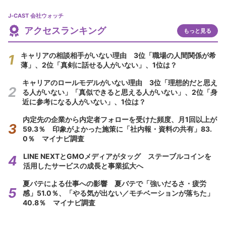
J-CAST 会社ウォッチ
アクセスランキング
もっと見る
キャリアの相談相手がいない理由 3位「職場の人間関係が希
薄」、2位「真剣に話せる人がいない」、1位は？
キャリアのロールモデルがいない理由 3位「理想的だと思え
る人がいない」「真似できると思える人がいない」、2位「身
近に参考になる人がいない」、1位は？
内定先の企業から内定者フォローを受けた頻度、月1回以上が
59.3％ 印象がよかった施策に「社内報・資料の共有」83.
0％ マイナビ調査
LINE NEXTとGMOメディアがタッグ ステーブルコインを
活用したサービスの成長と事業拡大へ
夏バテによる仕事への影響 夏バテで「強いだるさ・疲労
感」51.0％、「やる気が出ない／モチベーションが落ちた」
40.8％ マイナビ調査