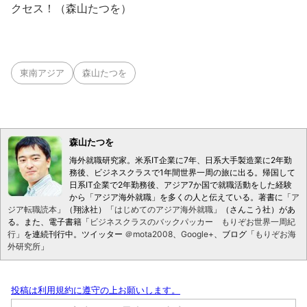
クセス！（森山たつを）
東南アジア
森山たつを
森山たつを
海外就職研究家。米系IT企業に7年、日系大手製造業に2年勤
務後、ビジネスクラスで1年間世界一周の旅に出る。帰国して
日系IT企業で2年勤務後、アジア7か国で就職活動をした経験
から「アジア海外就職」を多くの人と伝えている。著書に「
ア
ジア転職読本
」（翔泳社）「
はじめてのアジア海外就職
」（さんこう社）があ
る。また、電子書籍「
ビジネスクラスのバックパッカー もりぞお世界一周紀
行
」を連続刊行中。ツイッター
＠mota2008
、
Google+
、ブログ「
もりぞお海
外研究所
」