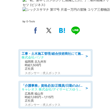
by
G-Tools
工事・土木施工管理/総合技術商社にて施工管理のお仕事/即日勤務可/車通勤可/工事・土木施工管理/生産・品質管理
＞
株式会社パソナ
福岡県 北九州市
時給1,506円
正社員
スポンサー：求人ボックス
「介護事務」資格必須/正職員/日勤のみ/デイサービス
＞
キャレオス 株式会社/デイサービスゆうゆう南本庄
広島県 福山市
時給1,085円～1,115円
正社員
スポンサー：求人ボックス