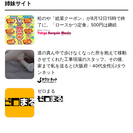
姉妹サイト
松のや「総菜クーポン」が8月12日15時で終
了に。「ロースかつ定食」500円は継続
道の真ん中で歩けなくなった所を抱えて移動
させてくれた工事現場のスタッフ。その後、
家まで私を送ると(大阪府・40代女性)|Jタウ
ンネット
ゼロまる