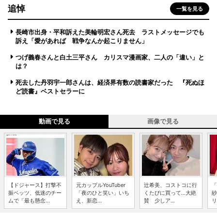
追悼
一覧を見る
長崎市出身・平和訴えた美輪明宏さん死去 ラストメッセージでも
訴え「愛があれば 戦争なんか起こりません」
つげ義春さんと白土三平さん カリスマ漫画家、二人の「違い」と
は？
死去した丹羽宇一郎さんは、経済界有数の読書家だった 『死ぬほ
ど読書』ベストセラーに
動画で見る
画像で見る
【ドジャース】打撃不
元カップルYouTuber
辻希美、コストコに行
「
振ベッツ、低迷のチー
「夜のひと笑い」いち
くたびに買って...大絶
紗
ムで「最も懸念...
え、新恋...
賛 少しア...
リ