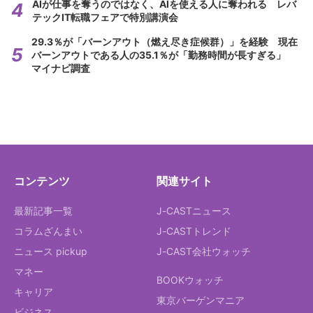
AIが仕事を奪うのではなく、AIを使える人に奪われる レバ
テックIT転職フェアで特別講演会
29.3％が「バーンアウト（燃え尽き症候群）」を経験 現在
バーンアウトである人の35.1％が「勤務時間が長すぎる」
マイナビ調査
コンテンツ
関連サイト
最新記事一覧
J-CASTニュース
コラムざんまい
J-CASTトレンド
ニュース pickup
J-CAST会社ウォッチ
マネー
BOOKウォッチ
キャリア
東京バーゲンマニア
ビジネス