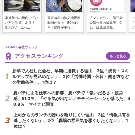
家族旅行の機内で「パ
高市首相の被災地視察
「マンガワン」第三者
コ
パだけ別席」あり？
動画が炎上 BGM付
委報告書の編集者「G
「
5児の父・エハ...
き「総理が主役...
氏」は成田卓哉...
げ
J-CAST 会社ウォッチ
アクセスランキング
もっと見る
新卒で入社した会社、早期に退職する理由 3位「成長・スキ
ルアップが見込めない」、2位「労働時間・休日・働き方など
の労働条件」、1位は？
夏バテによる仕事への影響 夏バテで「強いだるさ・疲労
感」51.0％、「やる気が出ない／モチベーションが落ちた」4
0.8％ マイナビ調査
上司からのランチの誘いを断りにくい理由 3位「情報共有を
逃したくない」、2位「職場の雰囲気を悪くしたくない」、1
位は？