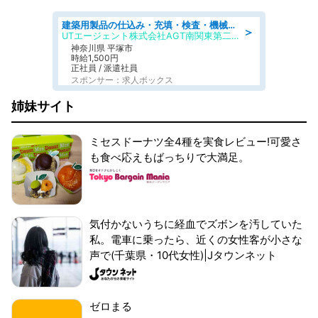
建築用製品の仕込み・充填・検査・機械操作/寮完備/日払い/工場・製造
＞
UTエージェント株式会社AGT南関東第二CU
神奈川県 平塚市
時給1,500円
正社員 / 派遣社員
スポンサー：求人ボックス
姉妹サイト
ミセスドーナツ全4種を実食レビュー!可愛さ
も食べ応えもばっちりで大満足。
気付かないうちに経血でズボンを汚していた
私。電車に乗ったら、近くの女性客が小さな
声で(千葉県・10代女性)|Jタウンネット
ゼロまる