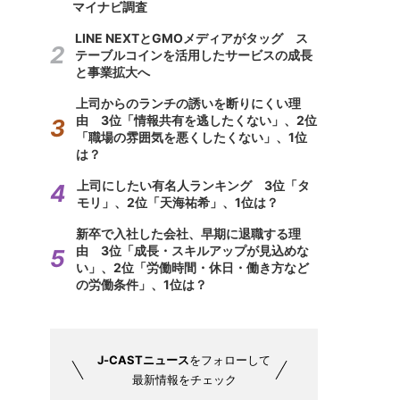
マイナビ調査
LINE NEXTとGMOメディアがタッグ ス
テーブルコインを活用したサービスの成長
と事業拡大へ
上司からのランチの誘いを断りにくい理
由 3位「情報共有を逃したくない」、2位
「職場の雰囲気を悪くしたくない」、1位
は？
上司にしたい有名人ランキング 3位「タ
モリ」、2位「天海祐希」、1位は？
新卒で入社した会社、早期に退職する理
由 3位「成長・スキルアップが見込めな
い」、2位「労働時間・休日・働き方など
の労働条件」、1位は？
J-CASTニュース
をフォローして
最新情報をチェック