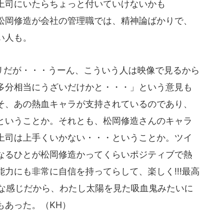
上司にいたらちょっと付いていけないかも
松岡修造が会社の管理職では、精神論ばかりで、
い人も。
だが・・・うーん、こういう人は映像で見るから
多分相当にうざいだけかと・・・」という意見も
そ、あの熱血キャラが支持されているのであり、
ということか。それとも、松岡修造さんのキャラ
上司は上手くいかない・・・ということか。ツイ
なるひとが松岡修造かってくらいポジティブで熱
力にも非常に自信を持ってらして、楽しく!!!最高
たいな感じだから、わたし太陽を見た吸血鬼みたいに
もあった。（KH）