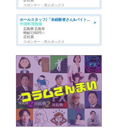
スポンサー：求人ボックス
ホールスタッフ/「未経験者さん&バイトデビューも大歓迎」残業ほぼなし×1日3時間〜勤務OK!フォロー体制も充実/広島県/広島市南区
＞
中国料理敦煌
広島県 広島市
時給1,150円～
正社員
スポンサー：求人ボックス