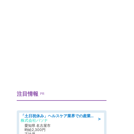
？
注目情報
PR
「土日祝休み」ヘルスケア業界での産業保健師業務/看護師/高時給/未経験OK/要資格:正看護師
＞
株式会社パソナ
愛知県 名古屋市
時給2,300円
正社員