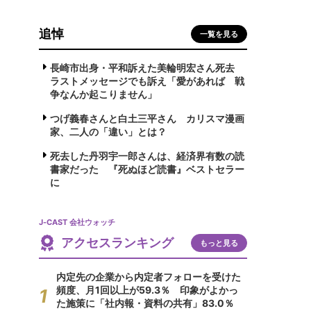
追悼
一覧を見る
長崎市出身・平和訴えた美輪明宏さん死去
ラストメッセージでも訴え「愛があれば 戦
争なんか起こりません」
つげ義春さんと白土三平さん カリスマ漫画
家、二人の「違い」とは？
死去した丹羽宇一郎さんは、経済界有数の読
書家だった 『死ぬほど読書』ベストセラー
に
J-CAST 会社ウォッチ
アクセスランキング
もっと見る
内定先の企業から内定者フォローを受けた
頻度、月1回以上が59.3％ 印象がよかっ
た施策に「社内報・資料の共有」83.0％