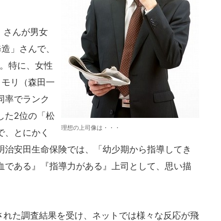
」さんが男女
修造」さんで、
昇。特に、女性
タモリ（森田一
同率でランク
した2位の「松
理想の上司像は・・・
で、とにかく
明治安田生命保険では、「幼少期から指導してき
血である』『指導力がある』上司として、思い描
。
れた調査結果を受け、ネットでは様々な反応が飛