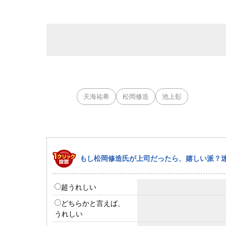
天海祐希
松岡修造
池上彰
もし松岡修造氏が上司だったら、嬉しい派？
超うれしい
どちらかと言えば、
うれしい