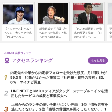
【ドジャース】キム・
新党結成で「「騙し討
「れいわ新選組」が党
登
ヘソン、大リーグ公式
ちにあった気分」と怒
名の変更を発表、「い
女
「PSロースタ...
ったひろゆき妻...
のちの党」へ ...
発
J-CAST 会社ウォッチ
アクセスランキング
もっと見る
内定先の企業から内定者フォローを受けた頻度、月1回以上が
59.3％ 印象がよかった施策に「社内報・資料の共有」83.
0％ マイナビ調査
LINE NEXTとGMOメディアがタッグ ステーブルコインを活
用したサービスの成長と事業拡大へ
上司からのランチの誘いを断りにくい理由 3位「情報共有を
逃したくない」、2位「職場の雰囲気を悪くしたくない」、1