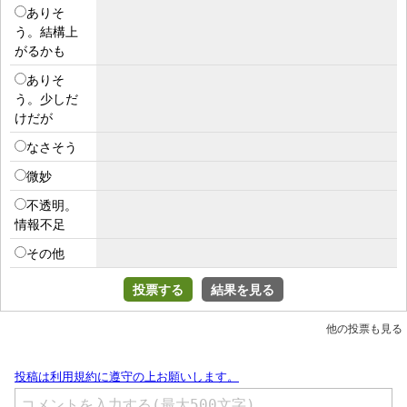
ありそ
う。結構上
がるかも
ありそ
う。少しだ
けだが
なさそう
微妙
不透明。
情報不足
その他
投票する
結果を見る
他の投票も見る