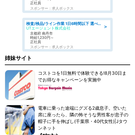
正社員
スポンサー：求人ボックス
検査/検品/ライン作業 1日6時間以下 選べる勤務時間 土日祝休 明るい髪色OK
＞
UTエージェント株式会社
京都府 南丹市
時給1,230円～
正社員
スポンサー：求人ボックス
姉妹サイト
コストコを1日無料で体験できる!8月30日ま
でお得なキャンペーンを実施中
電車に乗った途端にグズる2歳息子。空いた
席に座ったら、隣の怖そうな男性客が息子の
帽子に手を伸ばし(千葉県・40代女性)|Jタウ
ンネット