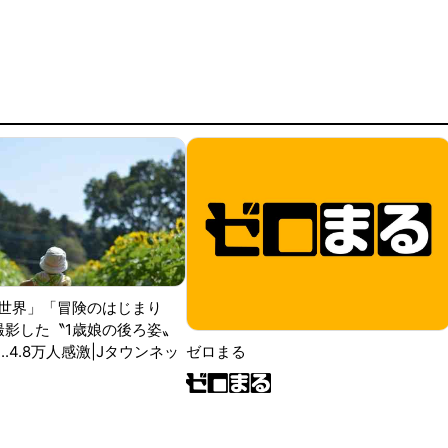
世界」「冒険のはじまり
が撮影した〝1歳娘の後ろ姿〟
ゼロまる
..4.8万人感激|Jタウンネッ