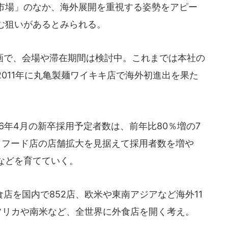
市場」のなか、海外展開を重視する姿勢をアピー
む狙いがあるとみられる。
で、会場や滞在期間は検討中。これまでは本社の
011年に丸亀製麺ワイキキ店で海外初進出を果た
年4月の新卒採用予定者数は、前年比80％増の7
トフード店の店舗拡大を見据えて採用者数を増や
などを育てていく。
を国内で852店、欧米や東南アジアなど海外11
フリカや南米など、全世界に外食店を開く考え。