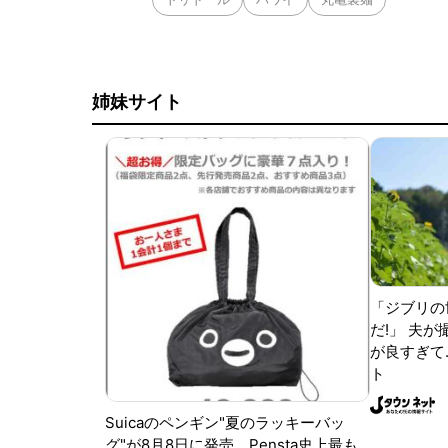
姉妹サイト
「ジブリの
だ!」 夫
が良すぎて.
ト
Suicaのペンギン"夏のラッキーバッ
グ"が8月8日に発売。Pensta史上最も