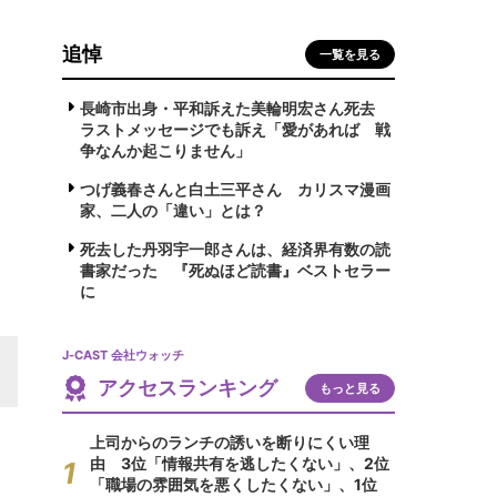
追悼
一覧を見る
長崎市出身・平和訴えた美輪明宏さん死去
ラストメッセージでも訴え「愛があれば 戦
争なんか起こりません」
つげ義春さんと白土三平さん カリスマ漫画
家、二人の「違い」とは？
死去した丹羽宇一郎さんは、経済界有数の読
書家だった 『死ぬほど読書』ベストセラー
に
J-CAST 会社ウォッチ
アクセスランキング
もっと見る
上司からのランチの誘いを断りにくい理
由 3位「情報共有を逃したくない」、2位
「職場の雰囲気を悪くしたくない」、1位