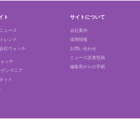
イト
サイトについて
Tニュース
会社案内
Tトレンド
採用情報
ST会社ウォッチ
お問い合わせ
ニュース読者投稿
ウォッチ
編集長からの手紙
ーゲンマニア
ネット
る