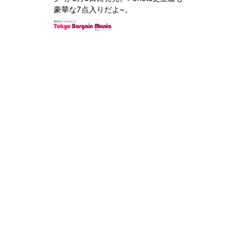
豪華な7点入りだよ~。