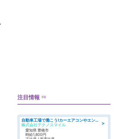
ノ
注目情報
PR
自動車工場で働こう!カーエアコンやエンジンの製造・加工業務/寮完備 denso aichi
＞
株式会社テクノスマイル
愛知県 豊橋市
時給1,800円
正社員 / 派遣社員