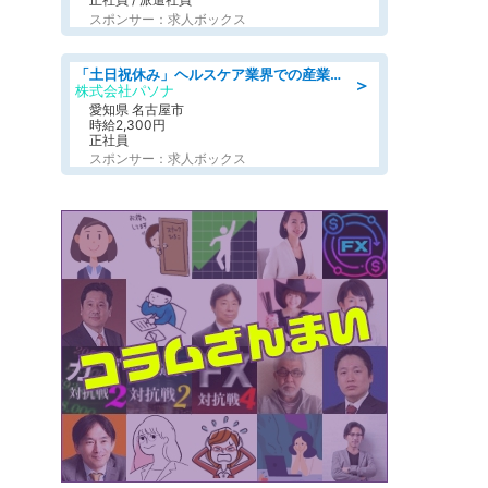
スポンサー：求人ボックス
「土日祝休み」ヘルスケア業界での産業保健師業務/看護師/高時給/未経験OK/要資格:正看護師
＞
株式会社パソナ
愛知県 名古屋市
時給2,300円
正社員
スポンサー：求人ボックス